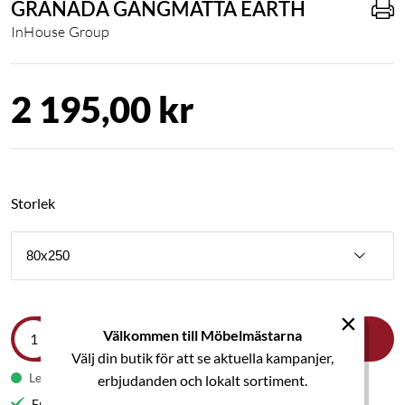
GRANADA GÅNGMATTA EARTH
InHouse Group
2 195,00 kr
Storlek
80x250
×
Välkommen till Möbelmästarna
LÄGG I VARUKORGEN
Välj din butik för att se aktuella kampanjer,
Leveranstid 1-2 veckor
erbjudanden och lokalt sortiment.
Fri frakt till butik