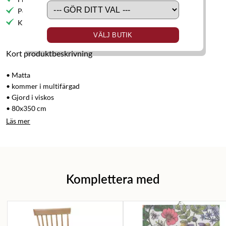
Personlig service
Kvalitetsmöbler
VÄLJ BUTIK
Kort produktbeskrivning
• Matta
• kommer i multifärgad
• Gjord i viskos
• 80x350 cm
Läs mer
Komplettera med