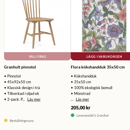
VÄLJ FÄRG
LÄGG I VARUKORGEN
Granhult pinnstol
Flora kökshandduk 35x50 cm
• Pinnstol
• Kökshandduk
• 45x92x50 cm
• 35x50 cm
• Klassisk design i trä
• 100% ekologisk bomull
• Tillverkad i oljad ek
• Mönstrad
• 2-pack. P...
Läs mer
...
Läs mer
205,00 kr
Leveranstid 1-2 veckor
Beställningsvara