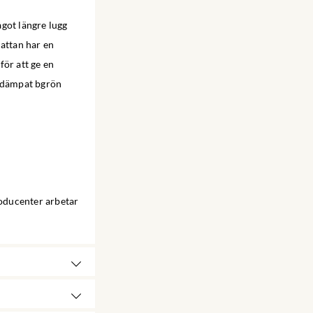
ågot längre lugg
Mattan har en
för att ge en
, dämpat bgrön
roducenter arbetar