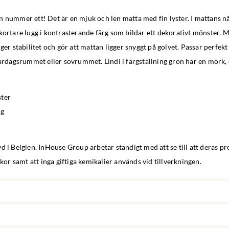
 nummer ett! Det är en mjuk och len matta med fin lyster. I mattans n
kortare lugg i kontrasterande färg som bildar ett dekorativt mönster. 
ger stabilitet och gör att mattan ligger snyggt på golvet. Passar perfekt 
 vardagsrummet eller sovrummet. Lindi i färgställning grön har en mörk
ster
gg
d i Belgien. InHouse Group arbetar ständigt med att se till att deras p
llkor samt att inga giftiga kemikalier används vid tillverkningen.