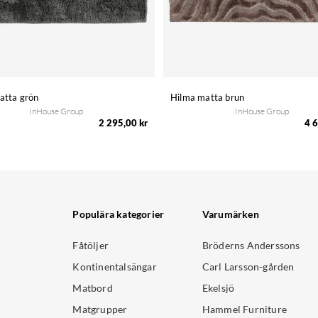
atta grön
Hilma matta brun
InHouse Group
InHouse Group
2 295,00 kr
4 6
Populära kategorier
Varumärken
Fåtöljer
Bröderns Anderssons
Kontinentalsängar
Carl Larsson-gården
Matbord
Ekelsjö
Matgrupper
Hammel Furniture