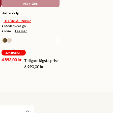
VÄLJ FÄRG
Bistro skåp
UTFÖRSÄLJNING!
• Modern design
• Rym...
Läs mer
30
% RABATT
4 893,00 kr
6 990,00 kr