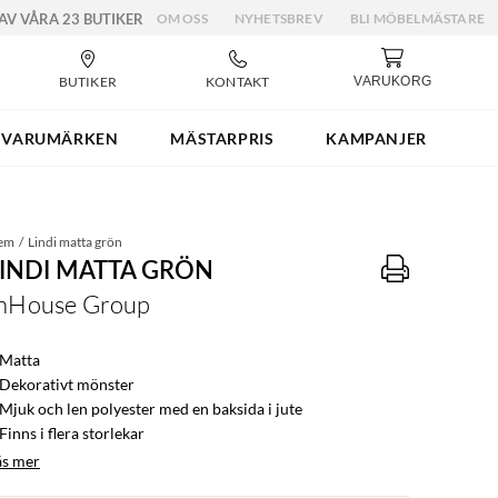
 AV VÅRA 23 BUTIKER
OM OSS
NYHETSBREV
BLI MÖBELMÄSTARE
BUTIKER
KONTAKT
VARUKORG
VARUMÄRKEN
MÄSTARPRIS
KAMPANJER
em
Lindi matta grön
LINDI MATTA GRÖN
nHouse Group
 Matta
 Dekorativt mönster
 Mjuk och len polyester med en baksida i jute
Finns i flera storlekar
äs mer