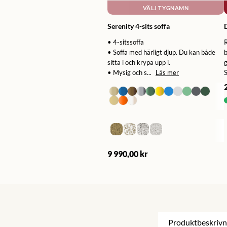
VÄLJ TYGNAMN
Serenity 4-sits soffa
• 4-sitssoffa
R
• Soffa med härligt djup. Du kan både
sitta i och krypa upp i.
g
• Mysig och s...
Läs mer
9 990,00 kr
Produktbeskrivn