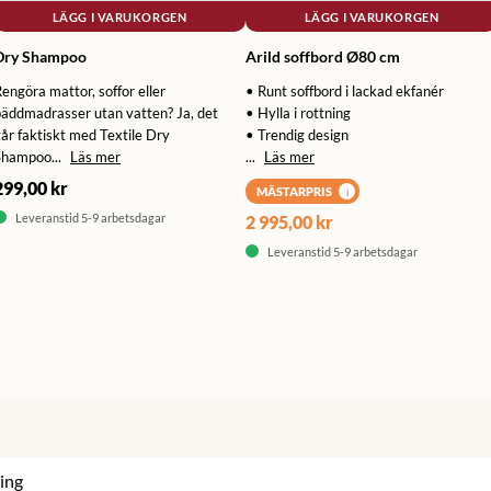
LÄGG I VARUKORGEN
LÄGG I VARUKORGEN
Dry Shampoo
Arild soffbord Ø80 cm
engöra mattor, soffor eller
• Runt soffbord i lackad ekfanér
bäddmadrasser utan vatten? Ja, det
• Hylla i rottning
år faktiskt med Textile Dry
• Trendig design
Shampoo...
Läs mer
...
Läs mer
299,00 kr
MÄSTARPRIS
i
Leveranstid 5-9 arbetsdagar
2 995,00 kr
Leveranstid 5-9 arbetsdagar
ing