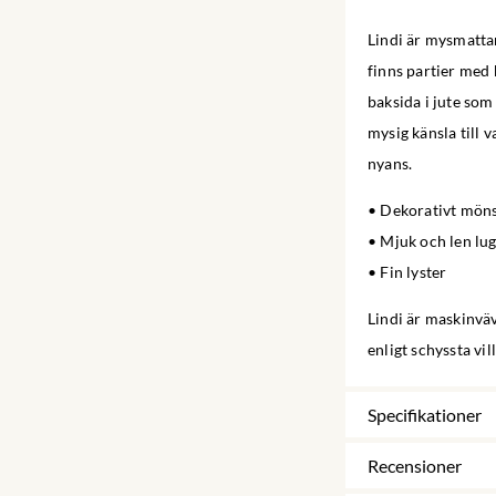
Lindi är mysmattan
finns partier med 
baksida i jute som 
mysig känsla till
nyans.
• Dekorativt mön
• Mjuk och len lu
• Fin lyster
Lindi är maskinväv
enligt schyssta vi
Specifikationer
Recensioner