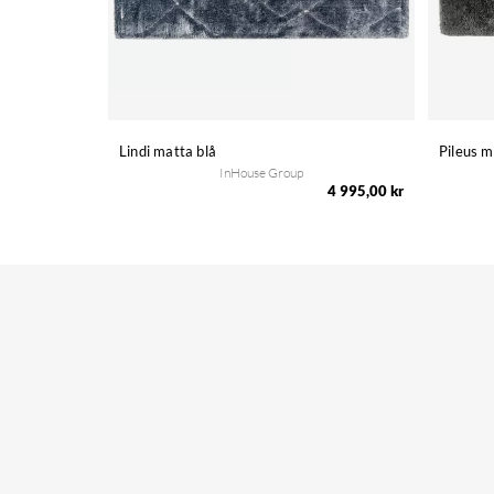
Lindi matta blå
Pileus m
InHouse Group
4 995,00 kr