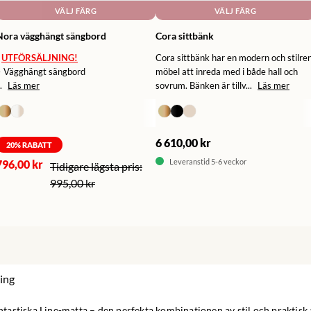
VÄLJ FÄRG
VÄLJ FÄRG
Nora vägghängt sängbord
Cora sittbänk
UTFÖRSÄLJNING!
Cora sittbänk har en modern och stilre
• Vägghängt sängbord
möbel att inreda med i både hall och
.
Läs mer
sovrum. Bänken är tillv...
Läs mer
6 610,00 kr
20
% RABATT
Leveranstid 5-6 veckor
796,00 kr
995,00 kr
ing
fantastiska Line-matta – den perfekta kombinationen av stil och praktis