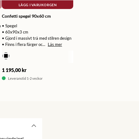
LÄGG I VARUKORGEN
Confetti spegel 90x60 cm
n
• Spegel
• 60x90x3 cm
• Gjord i massivt trä med stilren design
• Finns i flera färger oc...
Läs mer
1 195,00 kr
Leveranstid 1-2 veckor
k användning!