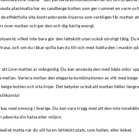
 vävda plastmatta har en sandbeige botten som ger rummet en varm oc
 de effektfulla vita kontrasterande linjerna som verkligen får mattan at
rs över mattan och ger den och dig härlig energi.
olyamid, vilket inte bara gör den lättskött utan också otroligt tålig. Du 
trasa, och om du råkar spilla kan du till och med tvätta den i maskin på 
är att Line-mattan är mångsidig. Du kan använda den med båda sidor upp
a mellan. Variera mellan den eleganta kombinationen av vitt med beige 
 beige botten och vita linjer. Det betyder också att mattan håller längr
stilkänsla!
rkas med omsorg i Sverige. Du kan vara trygg med att den inte innehålle
 påverka din hälsa eller miljön.
ealisk matta när du vill ha en lättskött plats, som hallen, eller köket.