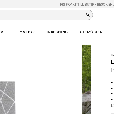
FRI FRAKT TILL BUTIK - BESÖK EN
HALL
MATTOR
INREDNING
UTEMÖBLER
H
I
•
•
•
• 
L