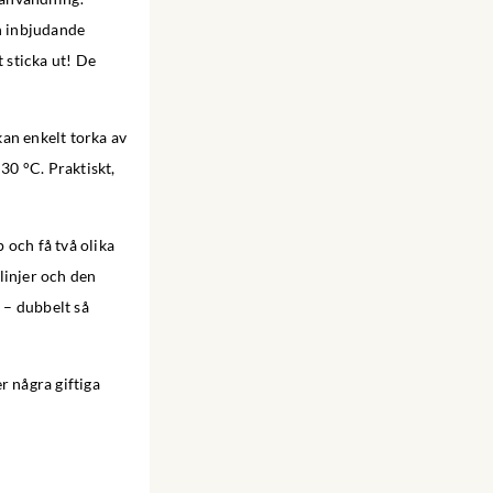
h inbjudande
t sticka ut! De
kan enkelt torka av
30 °C. Praktiskt,
 och få två olika
linjer och den
e – dubbelt så
r några giftiga