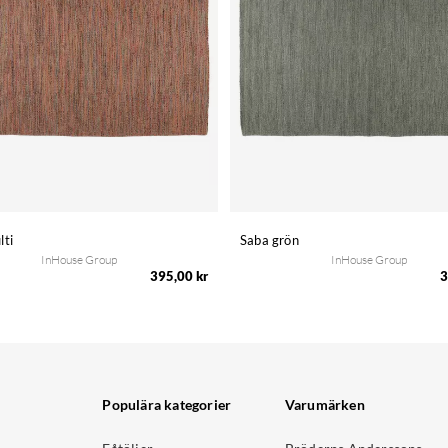
lti
Saba grön
InHouse Group
InHouse Group
395,00 kr
3
Populära kategorier
Varumärken