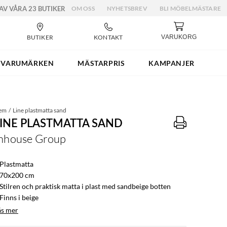
 AV VÅRA 23 BUTIKER
OM OSS
NYHETSBREV
BLI MÖBELMÄSTARE
BUTIKER
KONTAKT
VARUKORG
VARUMÄRKEN
MÄSTARPRIS
KAMPANJER
em
Line plastmatta sand
LINE PLASTMATTA SAND
nhouse Group
 Plastmatta
 70x200 cm
 Stilren och praktisk matta i plast med sandbeige botten
Finns i beige
äs mer