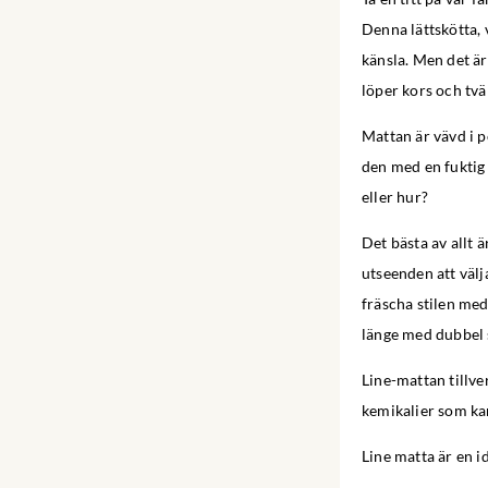
Denna lättskötta,
känsla. Men det är
löper kors och tvä
Mattan är vävd i p
den med en fuktig 
eller hur?
Det bästa av allt 
utseenden att välj
fräscha stilen med
länge med dubbel 
Line-mattan tillve
kemikalier som kan
Line matta är en id