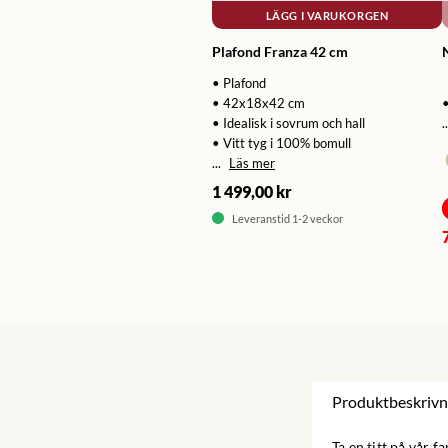
LÄGG I VARUKORGEN
Plafond Franza 42 cm
• Plafond
• 42x18x42 cm
• Idealisk i sovrum och hall
..
• Vitt tyg i 100% bomull
...
Läs mer
1 499,00 kr
Leveranstid 1-2 veckor
Produktbeskrivn
Ta en titt på vår 