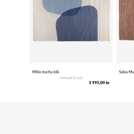
Milio matta blå
Saba Mu
InHouse Group
3 995,00 kr