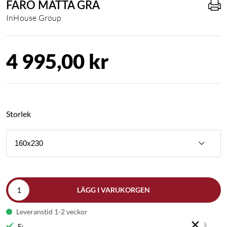
FARO MATTA GRÅ
InHouse Group
4 995,00 kr
Storlek
160x230
LÄGG I VARUKORGEN
Leveranstid 1-2 veckor
×
Fri frakt till butik