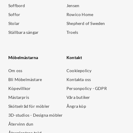
Soffbord
Jensen
Soffor
Rowico Home
Stolar
Shepherd of Sweden
Ställbara sängar
Troels
Möbelmästarna
Kontakt
Om oss
Cookiepolicy
Bli Möbelmästare
Kontakta oss
Köpevillkor
Personpolicy - GDPR
Mästarpris
Våra butiker
Skötselråd för möbler
Ångra köp
3D-studios - Designa möbler
Återvinn dun
Återplantera träd