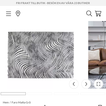
FRI FRAKT TILL BUTIK - BESÖK EN AV VÅRA 23 BUTIKER
Hem
Faro Matta Grå