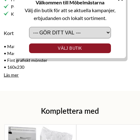
Välkommen till Möbelmästarna
Personlig service
Välj din butik för att se aktuella kampanjer,
Kvalitetsmöbler
erbjudanden och lokalt sortiment.
Kort produktbeskrivning
• Matta
VÄLJ BUTIK
• Maskinvävd
• Fint grafiskt mönster
• 160x230
Läs mer
Komplettera med