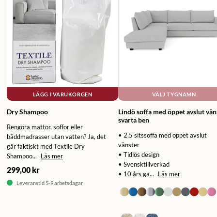
LÄGG I VARUKORGEN
VÄLJ TYGNAMN
Dry Shampoo
Lindö soffa med öppet avslut vän
svarta ben
Rengöra mattor, soffor eller
• 2,5 sitssoffa med öppet avslut
bäddmadrasser utan vatten? Ja, det
vänster
går faktiskt med Textile Dry
• Tidlös design
Shampoo...
Läs mer
• Svensktillverkad
299,00 kr
• 10 års ga...
Läs mer
Leveranstid 5-9 arbetsdagar