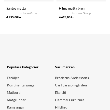
Santos matta
Hilma matta brun
InHouse Group
InHouse Group
4 995,00 kr
4 695,00 kr
Populära kategorier
Varumärken
Fåtöljer
Bröderns Anderssons
Kontinentalsängar
Carl Larsson-gården
Matbord
Ekelsjö
Matgrupper
Hammel Furniture
Ramsängar
Hilding