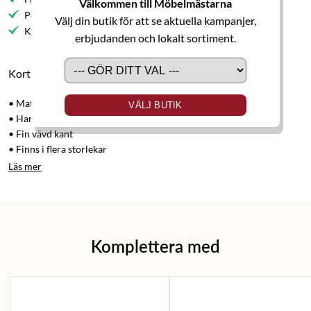
Välkommen till Möbelmästarna
Personlig service
Välj din butik för att se aktuella kampanjer,
Kvalitetsmöbler
erbjudanden och lokalt sortiment.
Kort produktbeskrivning
• Matta
VÄLJ BUTIK
• Handvävd i ull
• Fin vävd kant
• Finns i flera storlekar
Läs mer
Komplettera med