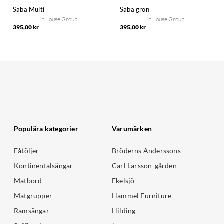
Saba Multi
Saba grön
InHouse Group
InHouse Group
395,00 kr
395,00 kr
Populära kategorier
Varumärken
Fåtöljer
Bröderns Anderssons
Kontinentalsängar
Carl Larsson-gården
Matbord
Ekelsjö
Matgrupper
Hammel Furniture
Ramsängar
Hilding