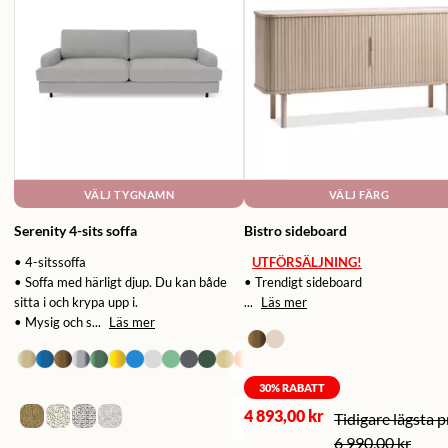
VÄLJ TYGNAMN
VÄLJ FÄRG
Serenity 4-sits soffa
Bistro sideboard
• 4-sitssoffa
UTFÖRSÄLJNING!
• Soffa med härligt djup. Du kan både
• Trendigt sideboard
sitta i och krypa upp i.
...
Läs mer
• Mysig och s...
Läs mer
30
% RABATT
4 893,00 kr
6 990,00 kr