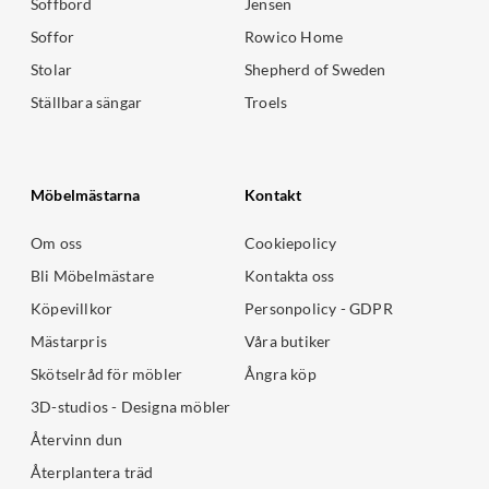
Soffbord
Jensen
Soffor
Rowico Home
Stolar
Shepherd of Sweden
Ställbara sängar
Troels
Möbelmästarna
Kontakt
Om oss
Cookiepolicy
Bli Möbelmästare
Kontakta oss
Köpevillkor
Personpolicy - GDPR
Mästarpris
Våra butiker
Skötselråd för möbler
Ångra köp
3D-studios - Designa möbler
Återvinn dun
Återplantera träd