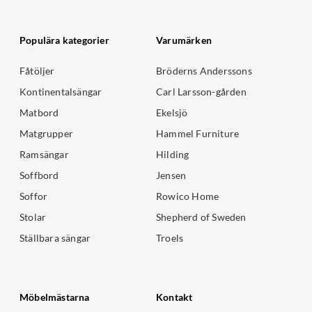
Populära kategorier
Varumärken
Fåtöljer
Bröderns Anderssons
Kontinentalsängar
Carl Larsson-gården
Matbord
Ekelsjö
Matgrupper
Hammel Furniture
Ramsängar
Hilding
Soffbord
Jensen
Soffor
Rowico Home
Stolar
Shepherd of Sweden
Ställbara sängar
Troels
Möbelmästarna
Kontakt