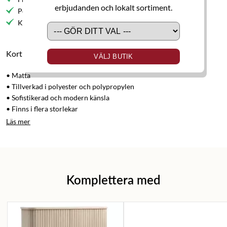
erbjudanden och lokalt sortiment.
Personlig service
Kvalitetsmöbler
Kort produktbeskrivning
VÄLJ BUTIK
• Matta
• Tillverkad i polyester och polypropylen
• Sofistikerad och modern känsla
• Finns i flera storlekar
Läs mer
Komplettera med