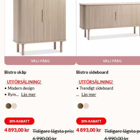
VÄLJ FÄRG
VÄLJ FÄRG
Bistro skåp
Bistro sideboard
UTFÖRSÄLJNING!
UTFÖRSÄLJNING!
• Modern design
• Trendigt sideboard
• Rym...
Läs mer
...
Läs mer
30
% RABATT
30
% RABATT
4 893,00 kr
4 893,00 kr
6 990,00 kr
6 990,00 kr