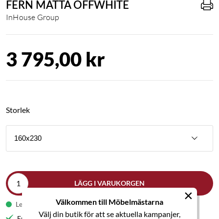
FERN MATTA OFFWHITE
InHouse Group
3 795,00 kr
Storlek
160x230
LÄGG I VARUKORGEN
×
Välkommen till Möbelmästarna
Leveranstid 1-2 veckor
Välj din butik för att se aktuella kampanjer,
Fri frakt till butik