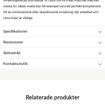
inredningsdetalj som passar in i alla rum och kan matchas med det
mesta. En sådan matta kan till exempel vara ett perfekt komplement
till en minimalistisk eller skandinavisk inredning, där enkelhet och
rena linjer är viktiga.
Specifikationer
Recensioner
Skötselråd
Kontakta butik
Relaterade produkter