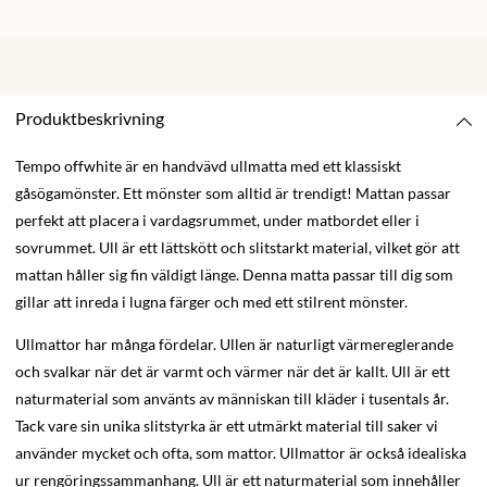
Produktbeskrivning
Tempo offwhite är en handvävd ullmatta med ett klassiskt
gåsögamönster. Ett mönster som alltid är trendigt! Mattan passar
perfekt att placera i vardagsrummet, under matbordet eller i
sovrummet. Ull är ett lättskött och slitstarkt material, vilket gör att
mattan håller sig fin väldigt länge. Denna matta passar till dig som
gillar att inreda i lugna färger och med ett stilrent mönster.
Ullmattor har många fördelar. Ullen är naturligt värmereglerande
och svalkar när det är varmt och värmer när det är kallt. Ull är ett
naturmaterial som använts av människan till kläder i tusentals år.
Tack vare sin unika slitstyrka är ett utmärkt material till saker vi
använder mycket och ofta, som mattor. Ullmattor är också idealiska
ur rengöringssammanhang. Ull är ett naturmaterial som innehåller