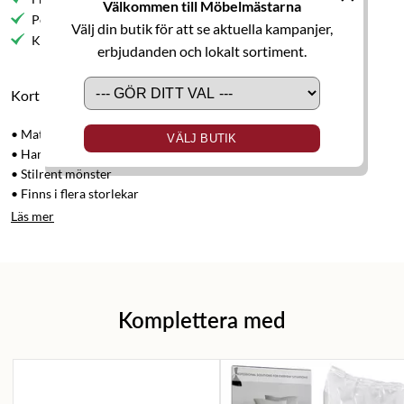
Välkommen till Möbelmästarna
Personlig service
Välj din butik för att se aktuella kampanjer,
Kvalitetsmöbler
erbjudanden och lokalt sortiment.
Kort produktbeskrivning
• Matta
VÄLJ BUTIK
• Handvävd i ull
• Stilrent mönster
• Finns i flera storlekar
Läs mer
Komplettera med