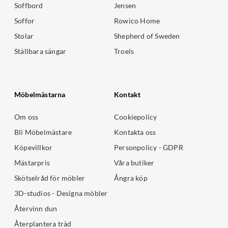
Soffbord
Jensen
Soffor
Rowico Home
Stolar
Shepherd of Sweden
Ställbara sängar
Troels
Möbelmästarna
Kontakt
Om oss
Cookiepolicy
Bli Möbelmästare
Kontakta oss
Köpevillkor
Personpolicy - GDPR
Mästarpris
Våra butiker
Skötselråd för möbler
Ångra köp
3D-studios - Designa möbler
Återvinn dun
Återplantera träd