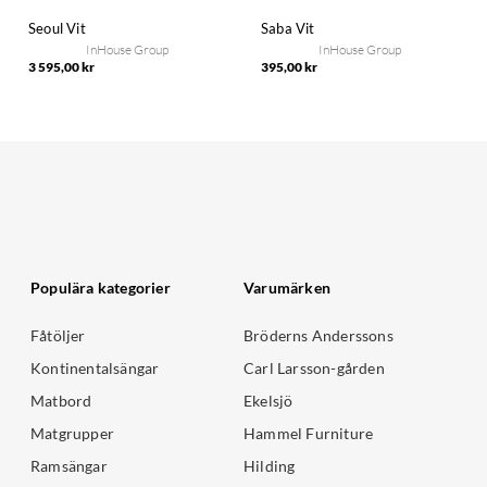
Seoul Vit
Saba Vit
InHouse Group
InHouse Group
3 595,00 kr
395,00 kr
Populära kategorier
Varumärken
Fåtöljer
Bröderns Anderssons
Kontinentalsängar
Carl Larsson-gården
Matbord
Ekelsjö
Matgrupper
Hammel Furniture
Ramsängar
Hilding