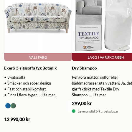
VÄLJ FÄRG
LÄGG I VARUKORGEN
Ekerö 3-sitssoffa tyg Botanik
Dry Shampoo
• 3-sitssoffa
Rengöra mattor, soffor eller
• Smäcker och sober design
bäddmadrasser utan vatten? Ja, de
• Fast och stabil komfort
går faktiskt med Textile Dry
• Finns i flera tyger...
Läs mer
Shampoo...
Läs mer
299,00 kr
Leveranstid 5-9 arbetsdagar
12 990,00 kr