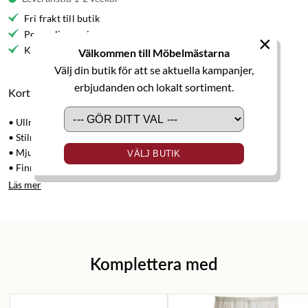
Fri frakt till butik
Personlig service
×
Kvalitetsmöbler
Välkommen till Möbelmästarna
Välj din butik för att se aktuella kampanjer,
erbjudanden och lokalt sortiment.
Kort produktbeskrivning
• Ullmatta
• Stilren
• Mjuk och skön att gå på
VÄLJ BUTIK
• Finns i flera färger och storlekar
Läs mer
Komplettera med