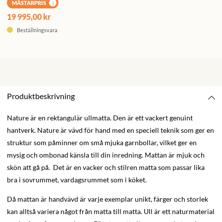
MÄSTARPRIS
i
19 995,00 kr
Beställningsvara
Produktbeskrivning
Nature är en rektangulär ullmatta. Den är ett vackert genuint
hantverk. Nature är vävd för hand med en speciell teknik som ger en
struktur som påminner om små mjuka garnbollar, vilket ger en
mysig och ombonad känsla till din inredning. Mattan är mjuk och
skön att gå på. Det är en vacker och stilren matta som passar lika
bra i sovrummet, vardagsrummet som i köket.
Då mattan är handvävd är varje exemplar unikt, färger och storlek
kan alltså variera något från matta till matta. Ull är ett naturmaterial