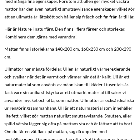
med många fina egenskaper. Förutom att ullen ger mycket vackra
mattor har den även naturligt smutsavvisande egenskaper vilket gör
att en ullmatta är lättskött och håller sig fräsch och fin från år till år.
Här är Nature i naturfärg. Den finns i flera färger och storlekar.
Kombinera dem gärna med varandra!
Mattan finns i storlekarna 140x200 cm, 160x230 cm och 200x290
cm.
Ullmattor har många fördelar. Ullen är naturligt värmereglerande
och svalkar när det är varmt och värmer när det är kallt. Ull är ett
naturmaterial som använts av människan till kläder i tusentals år.
Tack vare sin unika slitstyrka är ett utmärkt material till saker vi
använder mycket och ofta, som mattor. Ullmattor är också idealiska
ur rengöringssammanhang. Ull är ett naturmaterial som innehåller
lite fett, vilket gör mattan naturligt smutsavvisande. Smutsen, eller
spilld vätska lägger sig ofta på mattans yta och är lättare att ta bort.
Om du får en våt fläck på mattan, sug då upp den med
hushållspapper. Dammsuga mattan ofta, så att inte grus och annan