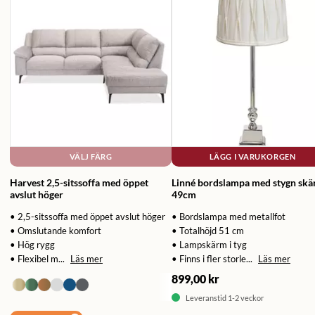
VÄLJ FÄRG
LÄGG I VARUKORGEN
Harvest 2,5-sitssoffa med öppet
Linné bordslampa med stygn sk
avslut höger
49cm
• 2,5-sitssoffa med öppet avslut höger
• Bordslampa med metallfot
• Omslutande komfort
• Totalhöjd 51 cm
• Hög rygg
• Lampskärm i tyg
• Flexibel m...
Läs mer
• Finns i fler storle...
Läs mer
899,00 kr
Leveranstid 1-2 veckor