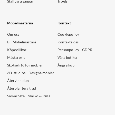
Ställbara sängar
Troels
Möbelmästarna
Kontakt
Om oss
Cookiepolicy
Bli Möbelmästare
Kontakta oss
Köpevillkor
Personpolicy - GDPR
Mästarpris
Våra butiker
Skötselråd för möbler
Ångra köp
3D-studios - Designa möbler
Återvinn dun
Återplantera träd
Samarbete - Marko & Irma