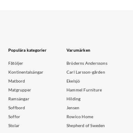
Populära kategorier
Varumärken
Fåtöljer
Bröderns Anderssons
Kontinentalsängar
Carl Larsson-gården
Matbord
Ekelsjö
Matgrupper
Hammel Furniture
Ramsängar
Hilding
Soffbord
Jensen
Soffor
Rowico Home
Stolar
Shepherd of Sweden