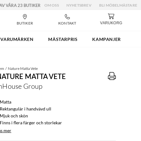
 AV VÅRA 23 BUTIKER
OM OSS
NYHETSBREV
BLI MÖBELMÄSTARE
BUTIKER
KONTAKT
VARUKORG
VARUMÄRKEN
MÄSTARPRIS
KAMPANJER
em
Nature Matta Vete
NATURE MATTA VETE
nHouse Group
 Matta
 Rektangulär i handvävd ull
 Mjuk och skön
Finns i flera färger och storlekar
äs mer