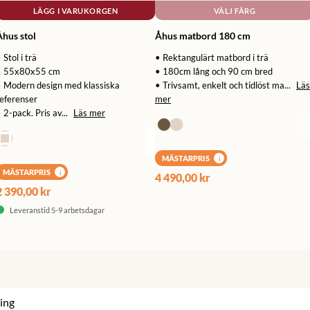
LÄGG I VARUKORGEN
VÄLJ FÄRG
Åhus stol
Åhus matbord 180 cm
 Stol i trä
• Rektangulärt matbord i trä
• 55x80x55 cm
• 180cm lång och 90 cm bred
• Modern design med klassiska
• Trivsamt, enkelt och tidlöst ma...
Läs
eferenser
mer
 2-pack. Pris av...
Läs mer
MÄSTARPRIS
i
MÄSTARPRIS
i
4 490,00 kr
2 390,00 kr
Leveranstid 5-9 arbetsdagar
ing