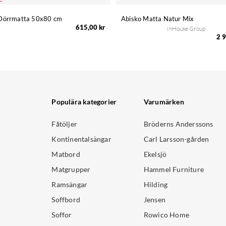
Dörrmatta 50x80 cm
Abisko Matta Natur Mix
615,00 kr
InHouse Group
2 9
Populära kategorier
Varumärken
Fåtöljer
Bröderns Anderssons
Kontinentalsängar
Carl Larsson-gården
Matbord
Ekelsjö
Matgrupper
Hammel Furniture
Ramsängar
Hilding
Soffbord
Jensen
Soffor
Rowico Home