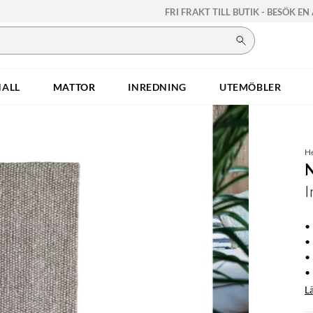
FRI FRAKT TILL BUTIK - BESÖK EN
HALL
MATTOR
INREDNING
UTEMÖBLER
H
I
•
•
•
• 
L