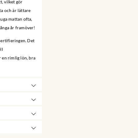
, vilket gör
ta och är lättare
suga mattan ofta,
 många år framöver!
ertifieringen. Det
ll
 en rimlig lön, bra