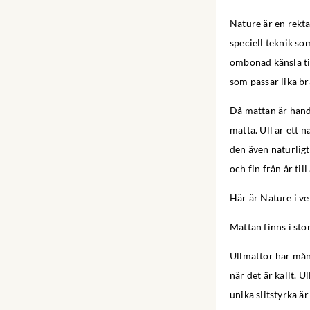
Nature är en rekta
speciell teknik s
ombonad känsla til
som passar lika b
Då mattan är handv
matta. Ull är ett
den även naturligt
och fin från år till 
Här är Nature i v
Mattan finns i s
Ullmattor har mån
när det är kallt. U
unika slitstyrka ä