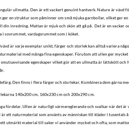
ngulär ullmatta. Den är ett vackert genuint hantverk. Nature är vävd 
om ger en struktur som påminner om små mjuka garnbollar, vilket ger en
l din inredning. Mattan är mjuk och skön att gå på. Det är en vacker o
ra i sovrummet, vardagsrummet som i köket.
ävd är varje exemplar unikt, färger och storlek kan alltså variera något
 naturmaterial med många fina egenskaper. Förutom att ullen ger mycket
 smutsavvisande egenskaper vilket gör att en ullmatta är lättskött och h
år.
etefärg. Den finns i flera färger och storlekar. Kombinera dem gärna 
torlekarna 140x200 cm, 160x230 cm och 200x290 cm.
ga fördelar. Ullen är naturligt värmereglerande och svalkar när det är
ll är ett naturmaterial som använts av människan till kläder i tusentals å
r ett utmärkt material till saker vi använder mycket och ofta, som matto