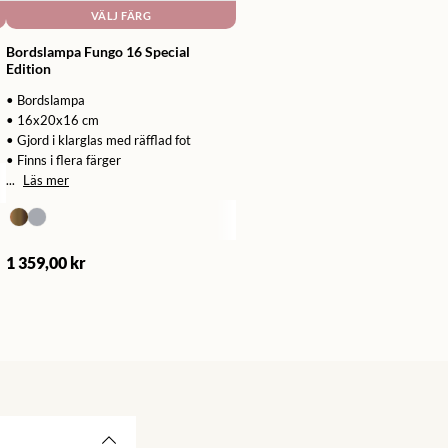
VÄLJ FÄRG
Bordslampa Fungo 16 Special
Edition
• Bordslampa
• 16x20x16 cm
• Gjord i klarglas med räfflad fot
• Finns i flera färger
...
Läs mer
1 359,00 kr