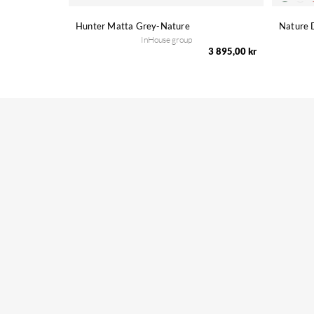
Hunter Matta Grey-Nature
Nature 
InHouse group
3 895,00 kr