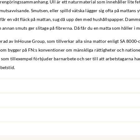
 rengöringssammanhang. Ull är ett naturmaterial som innehåller lite fett
mutsavvisande. Smutsen, eller spilld vätska lägger sig ofta på mattans y
u får en våt fläck på mattan, sug då upp den med hushållspapper. Damm
ch annan smuts ger slitage på fibrerna. Då får du en matta som håller i
ad av InHouse Group, som tillverkar alla sina mattor enligt SA 8000-c
g som bygger på FN:s konventioner om mänskliga rättigheter och natione
, som tillexempel förbjuder barnarbete och ser till att arbetstagarna har
betstid.