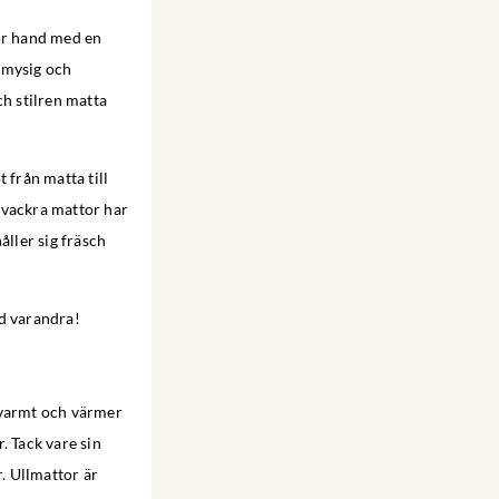
för hand med en
 mysig och
ch stilren matta
 från matta till
 vackra mattor har
åller sig fräsch
med varandra!
 varmt och värmer
r. Tack vare sin
r. Ullmattor är