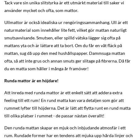
Tack vare sin unika slitstyrka är ett utmärkt material till saker vi
använder mycket och ofta, som mattor.
Ullmattor är också idealiska ur rengöringssammanhang. Ull är ett
naturmaterial som innehåller lite fett, vilket gör mattan naturligt
smutsavvisande. Smutsen, eller spilld vätska lägger sig ofta på
mattans yta och är lättare att ta bort. Om du får en våt fläck på
mattan, sug då upp den med hushållspapper. Dammsuga mattan
ofta, så att inte grus och annan smuts ger slitage på fibrerna. Då får
du en matta som håller i många år framöver!
Runda mattor är en höjdare!
Att inreda med runda mattor är ett enkelt sätt att addera extra
feeling till ett rum! En rund matta kan vara detaljen som gör att
rummet lyfter till höjderna. Det är lätt att flytta runt en rund matta
till olika platser i rummet - de passar nästan överallt!
Den runda mattan skapar en mjuk och inbjudande atmosfär i ett
rum. Rundade former har en tendens att mjuka upp hårda linjer och