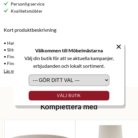
Personlig service
Kvalitetsmöbler
Kort produktbeskrivning
• Handvävd ullmatta
×
• Slitstark kvalitet
Välkommen till Möbelmästarna
• Finns i flera färger
Välj din butik för att se aktuella kampanjer,
• Finns i flera storlekar
erbjudanden och lokalt sortiment.
Läs mer
VÄLJ BUTIK
Komplettera med