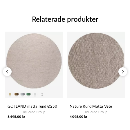
Relaterade produkter
+
2
GOTLAND matta rund Ø250
Nature Rund Matta Vete
InHouse Group
InHouse Group
8 495,00 kr
4 095,00 kr