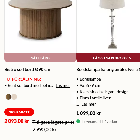
VÄLJ FÄRG
LÄGG I VARUKORGEN
Bistro soffbord Ø90 cm
Bordslampa Salong antiksilver 5
UTFÖRSÄLJNING!
• Bordslampa
• Runt soffbord med pelar...
Läs mer
• 9x55x9 cm
• Klassisk och elegant design
• Finns i antiksilver
...
Läs mer
30
% RABATT
1 099,00 kr
2 093,00 kr
Leveranstid 1-2 veckor
2 990,00 kr