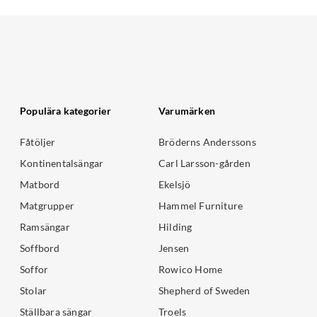
Populära kategorier
Varumärken
Fåtöljer
Bröderns Anderssons
Kontinentalsängar
Carl Larsson-gården
Matbord
Ekelsjö
Matgrupper
Hammel Furniture
Ramsängar
Hilding
Soffbord
Jensen
Soffor
Rowico Home
Stolar
Shepherd of Sweden
Ställbara sängar
Troels