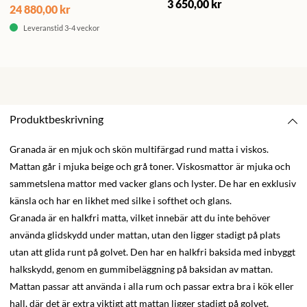
3 650,00 kr
24 880,00 kr
Leveranstid 3-4 veckor
Produktbeskrivning
Granada är en mjuk och skön multifärgad rund matta i viskos.
Mattan går i mjuka beige och grå toner. Viskosmattor är mjuka och
sammetslena mattor med vacker glans och lyster. De har en exklusiv
känsla och har en likhet med silke i softhet och glans.
Granada är en halkfri matta, vilket innebär att du inte behöver
använda glidskydd under mattan, utan den ligger stadigt på plats
utan att glida runt på golvet. Den har en halkfri baksida med inbyggt
halkskydd, genom en gummibeläggning på baksidan av mattan.
Mattan passar att använda i alla rum och passar extra bra i kök eller
hall, där det är extra viktigt att mattan ligger stadigt på golvet.