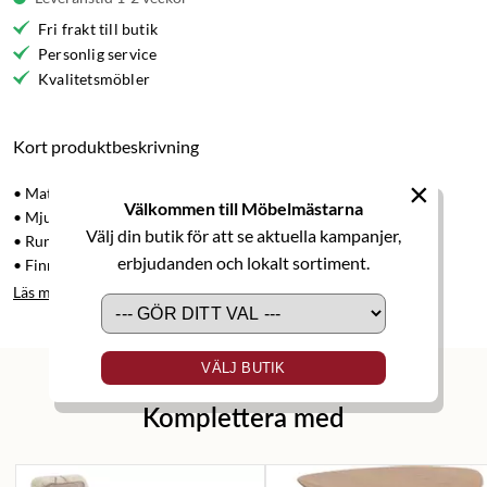
Fri frakt till butik
Personlig service
Kvalitetsmöbler
Kort produktbeskrivning
×
• Matta
Välkommen till Möbelmästarna
• Mjuka toner
Välj din butik för att se aktuella kampanjer,
• Rund modell i viskos
erbjudanden och lokalt sortiment.
• Finns i olika storlekar
Läs mer
VÄLJ BUTIK
Komplettera med