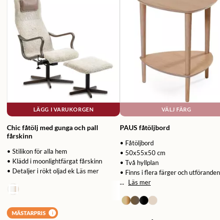
LÄGG I VARUKORGEN
VÄLJ FÄRG
Chic fåtölj med gunga och pall
PAUS fåtöljbord
fårskinn
• Fåtöljbord
• Stilikon för alla hem
• 50x55x50 cm
• Klädd i moonlightfärgat fårskinn
• Två hyllplan
• Detaljer i rökt oljad ek
Läs mer
• Finns i flera färger och utföranden
...
Läs mer
MÄSTARPRIS
i