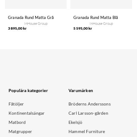
Granada Rund Matta Grå
Granada Rund Matta Blå
InHouse Group
InHouse Group
3 895,00 kr
5 595,00 kr
Populära kategorier
Varumärken
Fåtöljer
Bröderns Anderssons
Kontinentalsängar
Carl Larsson-gården
Matbord
Ekelsjö
Matgrupper
Hammel Furniture