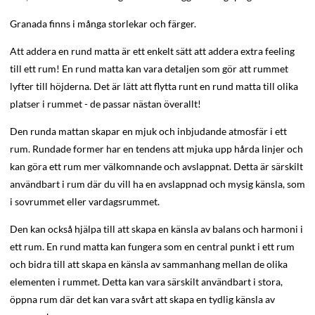
Granada finns i många storlekar och färger.
Att addera en rund matta är ett enkelt sätt att addera extra feeling
till ett rum! En rund matta kan vara detaljen som gör att rummet
lyfter till höjderna. Det är lätt att flytta runt en rund matta till olika
platser i rummet - de passar nästan överallt!
Den runda mattan skapar en mjuk och inbjudande atmosfär i ett
rum. Rundade former har en tendens att mjuka upp hårda linjer och
kan göra ett rum mer välkomnande och avslappnat. Detta är särskilt
användbart i rum där du vill ha en avslappnad och mysig känsla, som
i sovrummet eller vardagsrummet.
Den kan också hjälpa till att skapa en känsla av balans och harmoni i
ett rum. En rund matta kan fungera som en central punkt i ett rum
och bidra till att skapa en känsla av sammanhang mellan de olika
elementen i rummet. Detta kan vara särskilt användbart i stora,
öppna rum där det kan vara svårt att skapa en tydlig känsla av