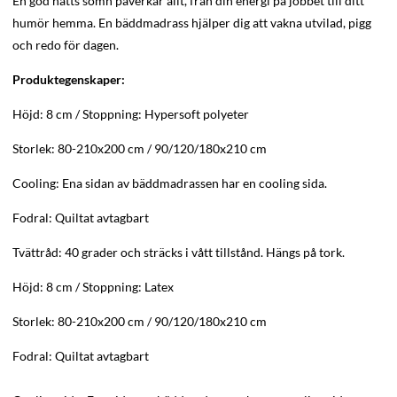
En god natts sömn påverkar allt, från din energi på jobbet till ditt
humör hemma. En bäddmadrass hjälper dig att vakna utvilad, pigg
och redo för dagen.
Produktegenskaper:
Höjd: 8 cm / Stoppning: Hypersoft polyeter
Storlek: 80-210x200 cm / 90/120/180x210 cm
Cooling: Ena sidan av bäddmadrassen har en cooling sida.
Fodral: Quiltat avtagbart
Tvättråd: 40 grader och sträcks i vått tillstånd. Hängs på tork.
Höjd: 8 cm / Stoppning: Latex
Storlek: 80-210x200 cm / 90/120/180x210 cm
Fodral: Quiltat avtagbart