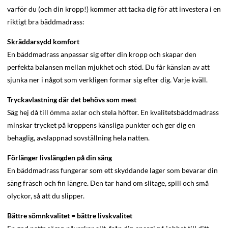
varför du (och din kropp!) kommer att tacka dig för att investera i en
riktigt bra bäddmadrass:
Skräddarsydd komfort
En bäddmadrass anpassar sig efter din kropp och skapar den
perfekta balansen mellan mjukhet och stöd. Du får känslan av att
sjunka ner i något som verkligen formar sig efter dig. Varje kväll.
Tryckavlastning där det behövs som mest
Säg hej då till ömma axlar och stela höfter. En kvalitetsbäddmadrass
minskar trycket på kroppens känsliga punkter och ger dig en
behaglig, avslappnad sovställning hela natten.
Förlänger livslängden på din säng
En bäddmadrass fungerar som ett skyddande lager som bevarar din
säng fräsch och fin längre. Den tar hand om slitage, spill och små
olyckor, så att du slipper.
Bättre sömnkvalitet = bättre livskvalitet