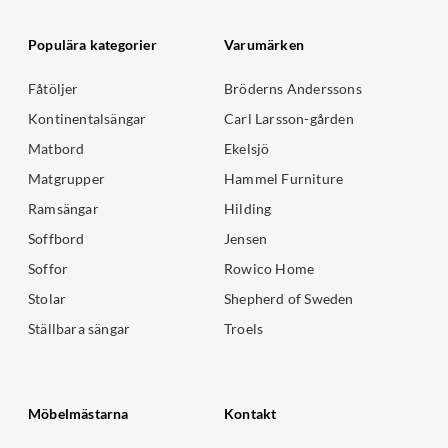
Populära kategorier
Varumärken
Fåtöljer
Bröderns Anderssons
Kontinentalsängar
Carl Larsson-gården
Matbord
Ekelsjö
Matgrupper
Hammel Furniture
Ramsängar
Hilding
Soffbord
Jensen
Soffor
Rowico Home
Stolar
Shepherd of Sweden
Ställbara sängar
Troels
Möbelmästarna
Kontakt