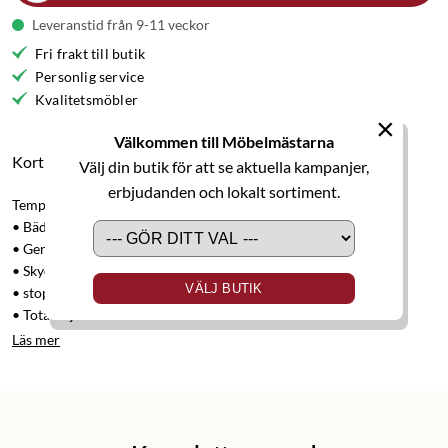
Leveranstid från 9-11 veckor
Fri frakt till butik
Personlig service
Kvalitetsmöbler
×
Välkommen till Möbelmästarna
Kort produktbeskrivning
Välj din butik för att se aktuella kampanjer,
erbjudanden och lokalt sortiment.
Tempflex Latex Trens:
• Bäddmadrass i olika storlekar
• Ger dig extra komfort och stöd
• Skyddar sängen
VÄLJ BUTIK
• stoppning Hypersoft polyeter
• Totalhöjd 8 cm
Läs mer