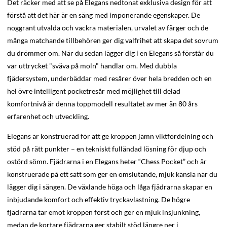
Det räcker med att se på Elegans nedtonat exklusiva design för att
förstå att det här är en säng med imponerande egenskaper. De
noggrant utvalda och vackra materialen, urvalet av färger och de
många matchande tillbehören ger dig valfrihet att skapa det sovrum
du drömmer om. När du sedan lägger dig i en Elegans så förstår du
var uttrycket "sväva på moln" handlar om. Med dubbla
fjädersystem, underbäddar med resårer över hela bredden och en
hel övre intelligent pocketresår med möjlighet till delad
komfortnivå är denna toppmodell resultatet av mer än 80 års
erfarenhet och utveckling.
Elegans är konstruerad för att ge kroppen jämn viktfördelning och
stöd på rätt punkter – en tekniskt fulländad lösning för djup och
ostörd sömn. Fjädrarna i en Elegans heter “Chess Pocket” och är
konstruerade på ett sätt som ger en omslutande, mjuk känsla när du
lägger dig i sängen. De växlande höga och låga fjädrarna skapar en
inbjudande komfort och effektiv tryckavlastning. De högre
fjädrarna tar emot kroppen först och ger en mjuk insjunkning,
medan de kortare fjädrarna ger stabilt stöd längre ner i