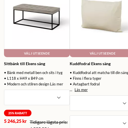
VÄLJ UTSEENDE
VÄLJ UTSEENDE
Sittbänk till Ekens säng
Kuddfodral Ekens säng
• Bänk med metall ben och sits i tyg
• Kuddfodral att matcha till din sän
• L118 x H49 x B49 cm
• Finns i flera tyger
• Modern och stilren design
Läs mer
• Avtagbart fodral
...
Läs mer
25
% RABATT
5 246,25 kr