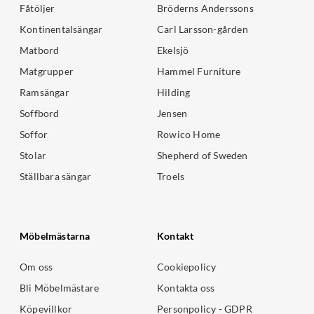
Fåtöljer
Bröderns Anderssons
Kontinentalsängar
Carl Larsson-gården
Matbord
Ekelsjö
Matgrupper
Hammel Furniture
Ramsängar
Hilding
Soffbord
Jensen
Soffor
Rowico Home
Stolar
Shepherd of Sweden
Ställbara sängar
Troels
Möbelmästarna
Kontakt
Om oss
Cookiepolicy
Bli Möbelmästare
Kontakta oss
Köpevillkor
Personpolicy - GDPR