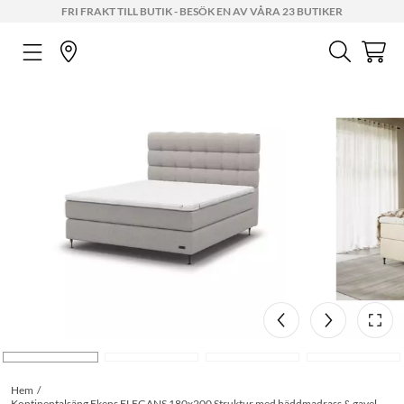
FRI FRAKT TILL BUTIK - BESÖK EN AV VÅRA 23 BUTIKER
Hem
Kontinentalsäng Ekens ELEGANS 180x200 Struktur med bäddmadrass & gavel