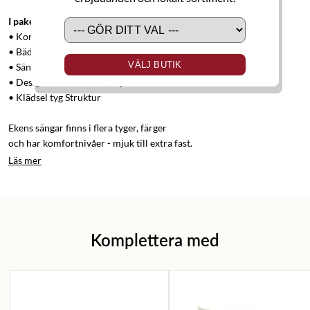
I paketet ingår:
• Kontinentalsäng Ekens ELEGANS 180x200 cm
• Bäddmadrass Tempflex Softex 180x200 cm
VÄLJ BUTIK
• Sänggavel Ruta 180 cm
• Designben mattsvart, höjd 12 cm
• Klädsel tyg Struktur
Ekens sängar finns i flera tyger, färger
och har komfortnivåer - mjuk till extra fast.
Läs mer
Komplettera med