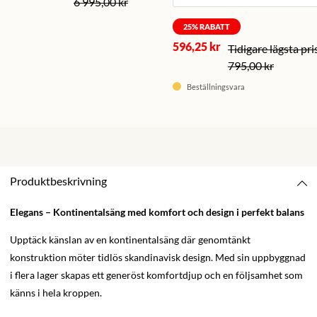
6 995,00 kr
25
% RABATT
596,25 kr
795,00 kr
Beställningsvara
Produktbeskrivning
Elegans – Kontinentalsäng med komfort och design i perfekt balans
Upptäck känslan av en kontinentalsäng där genomtänkt
konstruktion möter tidlös skandinavisk design. Med sin uppbyggnad
i flera lager skapas ett generöst komfortdjup och en följsamhet som
känns i hela kroppen.