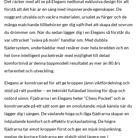
Det räcker med att se på Elegans nedtonat exklusiva design för att
förstå att det här är en säng med imponerande egenskaper. De
noggrant utvalda och vackra materialen, urvalet av färger och de
många matchande tillbehören ger dig valfrihet att skapa det sovrum
du drömmer om. När du sedan lägger dig i en Elegans så förstår du
var uttrycket "sväva på moln" handlar om. Med dubbla
fjädersystem, underbäddar med resårer över hela bredden och en
hel övre intelligent pocketresår med möjlighet till delad
komfortnivå är denna toppmodell resultatet av mer än 80 års
erfarenhet och utveckling.
Elegans är konstruerad för att ge kroppen jämn viktfördelning och
stöd på rätt punkter – en tekniskt fulländad lösning för djup och
ostörd sömn. Fjädrarna i en Elegans heter “Chess Pocket” och är
konstruerade på ett sätt som ger en omslutande, mjuk känsla när du
lägger dig i sängen. De växlande höga och låga fjädrarna skapar en
inbjudande komfort och effektiv tryckavlastning. De högre
fjädrarna tar emot kroppen först och ger en mjuk insjunkning,
medan de kortare fjädrarna ger stabilt stöd längre ner i