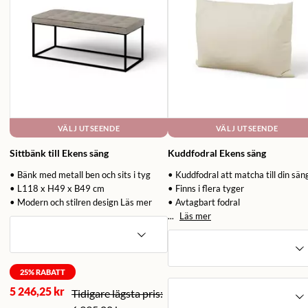
VÄLJ UTSEENDE
VÄLJ UTSEENDE
Sittbänk till Ekens säng
Kuddfodral Ekens säng
• Bänk med metall ben och sits i tyg
• Kuddfodral att matcha till din sän
• L118 x H49 x B49 cm
• Finns i flera tyger
• Modern och stilren design
Läs mer
• Avtagbart fodral
...
Läs mer
25
% RABATT
5 246,25 kr