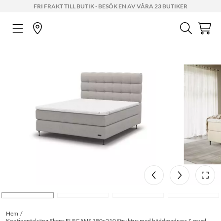
FRI FRAKT TILL BUTIK - BESÖK EN AV VÅRA 23 BUTIKER
Hem
Kontinentalsäng Ekens ELEGANS 180x210 Struktur med bäddmadrass & gavel