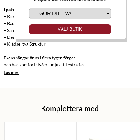
I paketet ingår:
• Kontinentalsäng Ekens ELEGANS 180x210 cm
• Bäddmadrass Tempflex Softex 180x210 cm
VÄLJ BUTIK
• Sänggavel Ruta 180 cm
• Designben mattsvart, höjd 12 cm
• Klädsel tyg Struktur
Ekens sängar finns i flera tyger, färger
och har komfortnivåer - mjuk till extra fast.
Läs mer
Komplettera med