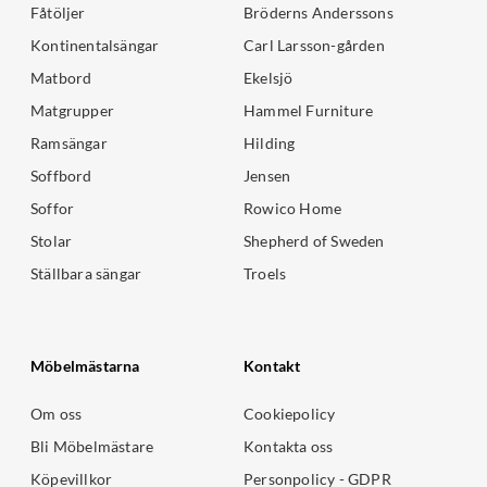
Fåtöljer
Bröderns Anderssons
Kontinentalsängar
Carl Larsson-gården
Matbord
Ekelsjö
Matgrupper
Hammel Furniture
Ramsängar
Hilding
Soffbord
Jensen
Soffor
Rowico Home
Stolar
Shepherd of Sweden
Ställbara sängar
Troels
Möbelmästarna
Kontakt
Om oss
Cookiepolicy
Bli Möbelmästare
Kontakta oss
Köpevillkor
Personpolicy - GDPR