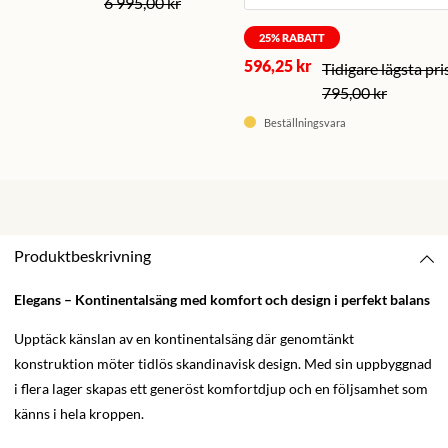
6 995,00 kr
25
% RABATT
596,25 kr
795,00 kr
Beställningsvara
Produktbeskrivning
Elegans – Kontinentalsäng med komfort och design i perfekt balans
Upptäck känslan av en kontinentalsäng där genomtänkt
konstruktion möter tidlös skandinavisk design. Med sin uppbyggnad
i flera lager skapas ett generöst komfortdjup och en följsamhet som
känns i hela kroppen.