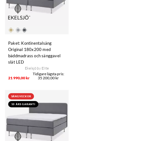
Paket: Kontinentalsäng
Original 180x200 med
bäddmadrass och sänggavel
slät LED
Ekelsjö by Elite
21 990,00 kr
35 200,00 kr
SÄNGVECKOR
10 ÅRS GARANTI