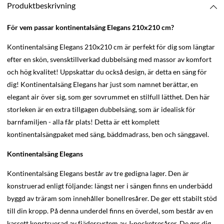
Produktbeskrivning
För vem passar kontinentalsäng Elegans 210x210 cm?
Kontinentalsäng Elegans 210x210 cm är perfekt för dig som längtar
efter en skön, svensktillverkad dubbelsäng med massor av komfort
och hög kvalitet! Uppskattar du också design, är detta en säng för
dig! Kontinentalsäng Elegans har just som namnet berättar, en
elegant air över sig, som ger sovrummet en stilfull lätthet. Den här
storleken är en extra tillgagen dubbelsäng, som är idealisk för
barnfamiljen - alla får plats! Detta är ett komplett
kontinentalsängpaket med säng, bäddmadrass, ben och sänggavel.
Kontinentalsäng Elegans
Kontinentalsäng Elegans består av tre gedigna lager. Den är
konstruerad enligt följande: längst ner i sängen finns en underbädd
byggd av träram som innehåller bonellresårer. De ger ett stabilt stöd
till din kropp. På denna underdel finns en överdel, som består av en
kassett konstruerad av fjädersystem av J-pocketresårer. De ger dig