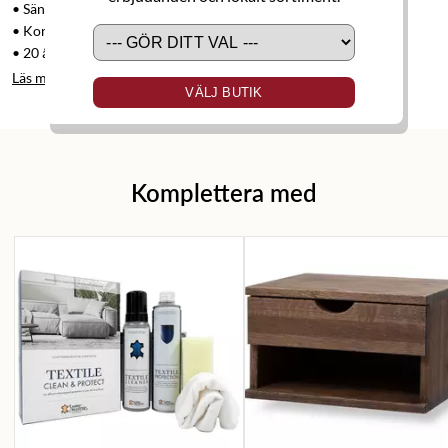
• Sänggavel Ram slät, höjd 125 cm inkl. gavelben.
• Konat ben i trä, svart, höjd 19 cm.
• 20 års garanti mot fjäder- och rambrott.
Läs mer
VÄLJ BUTIK
Komplettera med