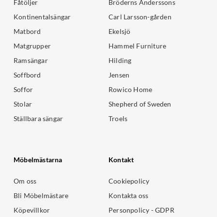
Fåtöljer
Bröderns Anderssons
Kontinentalsängar
Carl Larsson-gården
Matbord
Ekelsjö
Matgrupper
Hammel Furniture
Ramsängar
Hilding
Soffbord
Jensen
Soffor
Rowico Home
Stolar
Shepherd of Sweden
Ställbara sängar
Troels
Möbelmästarna
Kontakt
Om oss
Cookiepolicy
Bli Möbelmästare
Kontakta oss
Köpevillkor
Personpolicy - GDPR