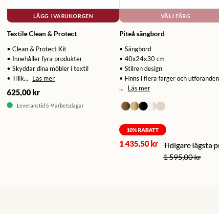
LÄGG I VARUKORGEN
VÄLJ FÄRG
Textile Clean & Protect
Piteå sängbord
• Clean & Protect Kit
• Sängbord
• Innehåller fyra produkter
• 40x24x30 cm
• Skyddar dina möbler i textil
• Stilren design
• Tillk...
Läs mer
• Finns i flera färger och utföranden
...
Läs mer
625,00 kr
Leveranstid 5-9 arbetsdagar
10
% RABATT
1 435,50 kr
1 595,00 kr