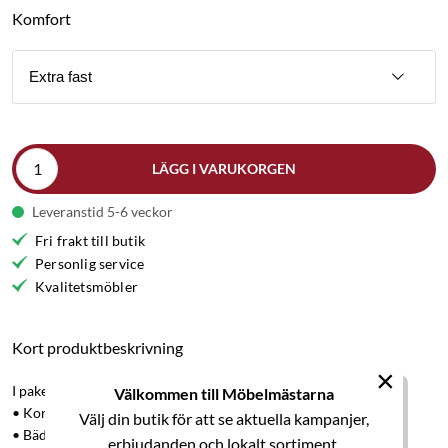
Komfort
Extra fast
LÄGG I VARUKORGEN
Leveranstid 5-6 veckor
Fri frakt till butik
Personlig service
Kvalitetsmöbler
Kort produktbeskrivning
×
I paketet ingår:
Välkommen till Möbelmästarna
• Kontinentalsäng Elegans 210x210 cm.
Välj din butik för att se aktuella kampanjer,
• Bäddmadrass Premium, höjd 7 cm.
erbjudanden och lokalt sortiment.