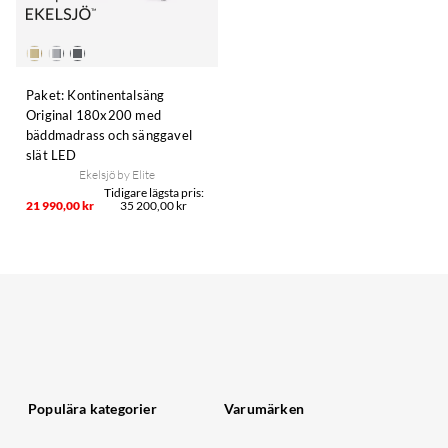
Paket: Kontinentalsäng
Original 180x200 med
bäddmadrass och sänggavel
slät LED
Ekelsjö by Elite
21 990,00 kr
35 200,00 kr
Populära kategorier
Varumärken