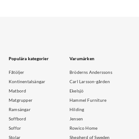
Populära kategorier
Varumärken
Fåtöljer
Bröderns Anderssons
Kontinentalsängar
Carl Larsson-gården
Matbord
Ekelsjö
Matgrupper
Hammel Furniture
Ramsängar
Hilding
Soffbord
Jensen
Soffor
Rowico Home
Stolar
Shepherd of Sweden