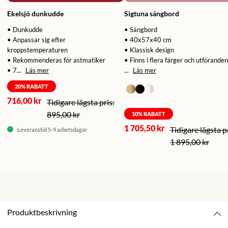
Ekelsjö dunkudde
Sigtuna sängbord
• Dunkudde
• Sängbord
• Anpassar sig efter
• 40x57x40 cm
kroppstemperaturen
• Klassisk design
• Rekommenderas för astmatiker
• Finns i flera färger och utföranden
• 7...
Läs mer
...
Läs mer
20
% RABATT
716,00 kr
895,00 kr
10
% RABATT
1 705,50 kr
Leveranstid 5-9 arbetsdagar
1 895,00 kr
Produktbeskrivning