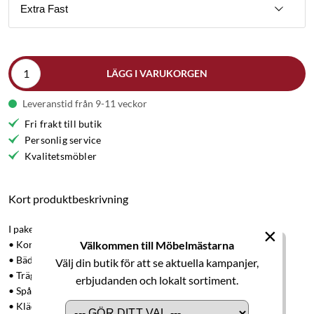
Extra Fast
LÄGG I VARUKORGEN
Leveranstid från 9-11 veckor
Fri frakt till butik
Personlig service
Kvalitetsmöbler
Kort produktbeskrivning
I paketet ingår:
×
Välkommen till Möbelmästarna
• Kontinentalsäng Hilding Family Lyx 140x200 cm.
• Bäddmadrass Lyx, höjd 9 cm.
Välj din butik för att se aktuella kampanjer,
• Trägavel rökt ask, höjd 90 cm
erbjudanden och lokalt sortiment.
• Spårat runt konat, rökt ask, höjd 18 cm
• Klädsel tyg Finja