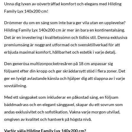
Unna dig lyxen av oöverträffad komfort och elegans med Hilding
Family Lyx 140x200 cm!
Drömmer du om en säng som inte bara ger vila utan en upplevelse?
Hilding Family Lyx 140x200 cm är mer än bara en kontinentalsäng.
Det är en investering i kvalitetssömn och tidlös stil. Denna exklusiva
premiumsäng är noggrant utformad och svensktillverkad för att
erbjuda maximal komfort, hållbarhet och estetik i varje detalj.
Den generösa multizonpocketresåren på 18 cm anpassar sig
följsamt efter din kropp och ger skräddarsytt stöd i flera zoner. Det
ger en lyxigt avlastande känsla och hjälper dig att slappna av i varje
sovställning.
Med ett sängpaket som inkluderar en påkostad säng, en följsam
bäddmadrass och en elegant sänggavel, skapar du ett sovrum som
andas exklusivitet och sofistikation. Vakna varje morgon utvilad,
omgiven av kvalitet och hantverk på högsta nivå.
Varför välja Hilding Family Lyx 140x200 cm?