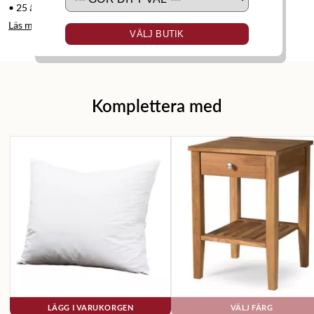
• 25 års garanti mot fjäder- och rambrott.
Läs mer
VÄLJ BUTIK
Komplettera med
LÄGG I VARUKORGEN
VÄLJ FÄRG