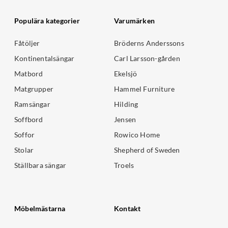
Populära kategorier
Varumärken
Fåtöljer
Bröderns Anderssons
Kontinentalsängar
Carl Larsson-gården
Matbord
Ekelsjö
Matgrupper
Hammel Furniture
Ramsängar
Hilding
Soffbord
Jensen
Soffor
Rowico Home
Stolar
Shepherd of Sweden
Ställbara sängar
Troels
Möbelmästarna
Kontakt