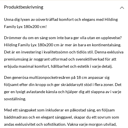
Produktbeskrivning
Unna dig lyxen av oöverträffad komfort och elegans med Hilding
Family Lyx 180x200 cm!
Drömmer du om en säng som inte bara ger vila utan en upplevelse?
Hilding Family Lyx 180x200 cm är mer än bara en kontinentalsäng.
Det är en investering i kvalitetssömn och tidlös stil. Denna exklusiva
premiumsäng är noggrant utformad och svensktillverkad för att
erbjuda maximal komfort, hållbarhet och estetik i varje detalj.
Den generösa multizonpocketresåren på 18 cm anpassar sig
följsamt efter din kropp och ger skräddarsytt stöd i flera zoner. Det
ger en lyxigt avlastande känsla och hjälper dig att slappna av i varje
sovställning.
Med ett sängpaket som inkluderar en påkostad säng, en följsam
bäddmadrass och en elegant sänggavel, skapar du ett sovrum som
andas exklusivitet och sofistikation. Vakna varje morgon utvilad,