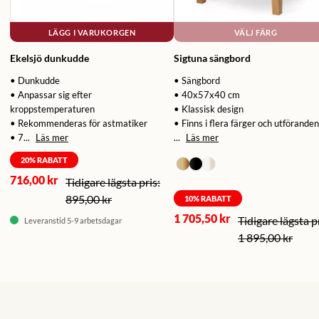
LÄGG I VARUKORGEN
VÄLJ FÄRG
Ekelsjö dunkudde
Sigtuna sängbord
• Dunkudde
• Sängbord
• Anpassar sig efter
• 40x57x40 cm
kroppstemperaturen
• Klassisk design
• Rekommenderas för astmatiker
• Finns i flera färger och utföranden
• 7...
Läs mer
...
Läs mer
20
% RABATT
716,00 kr
895,00 kr
10
% RABATT
1 705,50 kr
Leveranstid 5-9 arbetsdagar
1 895,00 kr