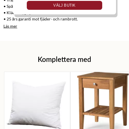
VÄLJ BUTIK
• Spårat runt konat, rökt ask, höjd 18 cm
• Klädsel tyg Bjärnum
• 25 års garanti mot fjäder- och rambrott.
Läs mer
Komplettera med