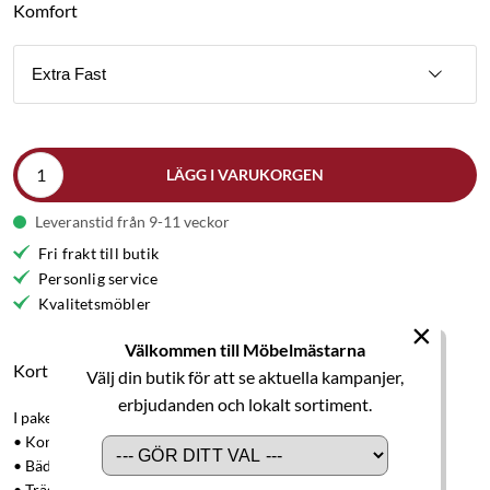
Komfort
Extra Fast
LÄGG I VARUKORGEN
Leveranstid från 9-11 veckor
Fri frakt till butik
Personlig service
Kvalitetsmöbler
×
Välkommen till Möbelmästarna
Kort produktbeskrivning
Välj din butik för att se aktuella kampanjer,
erbjudanden och lokalt sortiment.
I paketet ingår:
• Kontinentalsäng Hilding Family Lyx 180x200 cm.
• Bäddmadrass Lyx, höjd 9 cm.
• Trägavel rökt ask, höjd 90 cm