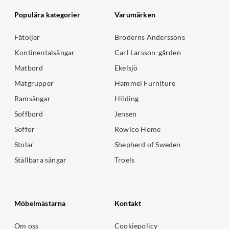
Populära kategorier
Varumärken
Fåtöljer
Bröderns Anderssons
Kontinentalsängar
Carl Larsson-gården
Matbord
Ekelsjö
Matgrupper
Hammel Furniture
Ramsängar
Hilding
Soffbord
Jensen
Soffor
Rowico Home
Stolar
Shepherd of Sweden
Ställbara sängar
Troels
Möbelmästarna
Kontakt
Om oss
Cookiepolicy