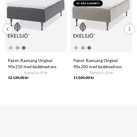
10 ÅRS GARANTI
Paket: Ramsäng Original
Paket: Ramsäng Original
90x210 med bäddmadrass
90x200 med bäddmadrass
Ekelsjö by Elite
Ekelsjö by Elite
12 120,00 kr
11 020,00 kr