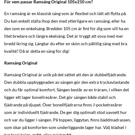
För vem passar Ramsäng Original 105x210 cm?
En ramsäng är en klassisk säng som är flexibel och lätt att flytta på.
Du kan enkelt ställa ihop den med ytterligare en ramsäng, eller ha
den som en enkelsäng. Bredden 105 cm är fint för dig som vill ha en
litet bredare och längre ekelsäng. Det är tryggt att sova med mer
bredd ikring sig. Längtar du efter en skön och pålitlig säng med bra
kvalité? Då är detta en säng för dig!
Ramsäng Original
Ramsäng Original är unik på det sättet att den är dubbelfjädrande.
Den dubbla uppbyggnaden av sängen gör den extra tryckavlastande
och du får optimal komfort. Sängen består av en träram, i vilken det
ligger ett lager bonellresårer. Det gör sängen både stabil och
fjädrande på djupet. Över bonellfjädrarna finns J-pocketresårer
som är individuellt fjädrande. De ger dig optimalt stöd oavsett hur
och var du ligger i sängen. På toppen, liggytan, finns bäddmadrassen,
som ökar på komforten som underliggande lager har. Välj klädsel i
tyg Inari beige, grått, eller mörkgrått.