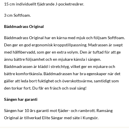
15 cm individuellt fjädrande J-pocketresårer.
3 cm Softfoam.
Bäddmadrass Original
Bäddmadrass Original har en kärna med mjuk och följsam Softfoam.
Den ger en god ergonomisk kroppstillpassning. Madrassen är svept
med hålfibervadd, som ger en extra volym. Den är tuftad för att ge
ännu bättre följsamhet och en mjukare känsla i sängen.
Bäddmadrassen är klädd i stretchtyg, vilket ger en mjukare och
bättre komfortkänsla. Bäddmadrassen har bra egenskaper när det
gäller att leda bort fuktighet och överskottsvärme, samtidigt som
den torkar fort. Du får en fräsch och sval säng!
Sängen har garanti
Sängen har 10 års garanti mot fjäder- och rambrott. Ramsäng
Original är tillverkad Elite Sängar med säte i Kungsör.