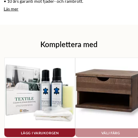
• 10 års garanti mot fjäder- och rambrott.
Läs mer
Komplettera med
LÄGG I VARUKORGEN
VÄLJ FÄRG