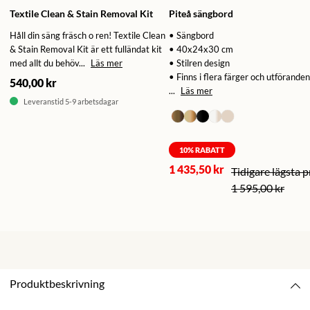
Textile Clean & Stain Removal Kit
Piteå sängbord
Håll din säng fräsch o ren! Textile Clean
• Sängbord
& Stain Removal Kit är ett fulländat kit
• 40x24x30 cm
med allt du behöv...
Läs mer
• Stilren design
• Finns i flera färger och utföranden
540,00 kr
...
Läs mer
Leveranstid 5-9 arbetsdagar
10
% RABATT
1 435,50 kr
1 595,00 kr
Produktbeskrivning