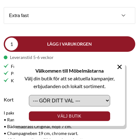
Extra fast
LÄGG I VARUKORGEN
Leveranstid 5-6 veckor
×
Fri frakt till butik
Välkommen till Möbelmästarna
Personlig service
Välj din butik för att se aktuella kampanjer,
Kvalitetsmöbler
erbjudanden och lokalt sortiment.
Kort produktbeskrivning
I paketet ingår:
VÄLJ BUTIK
• Ramsäng Original 105x210 cm.
• Bäddmadrass Original, höjd 7 cm.
• Champagneben 19 cm, chrome svart.