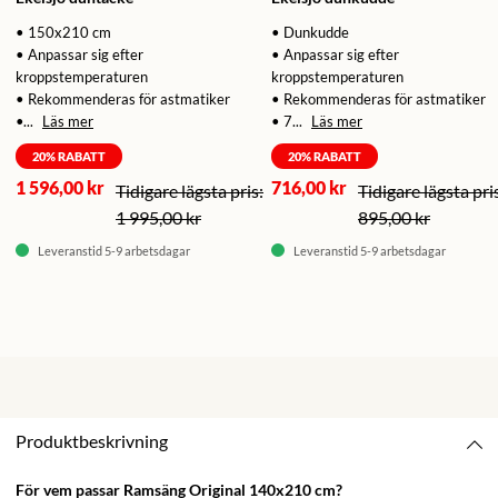
• 150x210 cm
• Dunkudde
• Anpassar sig efter
• Anpassar sig efter
kroppstemperaturen
kroppstemperaturen
• Rekommenderas för astmatiker
• Rekommenderas för astmatiker
•...
Läs mer
• 7...
Läs mer
20
% RABATT
20
% RABATT
1 596,00 kr
716,00 kr
1 995,00 kr
895,00 kr
Leveranstid 5-9 arbetsdagar
Leveranstid 5-9 arbetsdagar
Produktbeskrivning
För vem passar Ramsäng Original 140x210 cm?