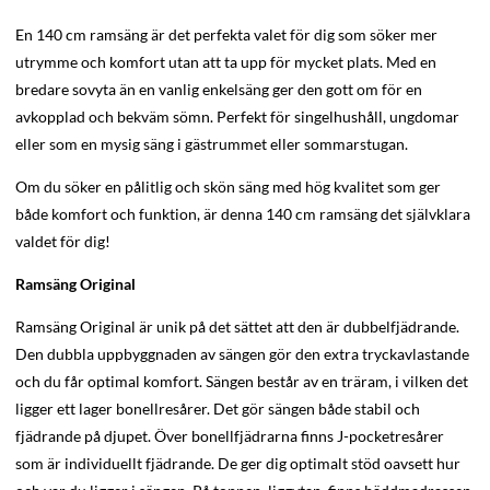
En 140 cm ramsäng är det perfekta valet för dig som söker mer
utrymme och komfort utan att ta upp för mycket plats. Med en
bredare sovyta än en vanlig enkelsäng ger den gott om för en
avkopplad och bekväm sömn. Perfekt för singelhushåll, ungdomar
eller som en mysig säng i gästrummet eller sommarstugan.
Om du söker en pålitlig och skön säng med hög kvalitet som ger
både komfort och funktion, är denna 140 cm ramsäng det självklara
valdet för dig!
Ramsäng Original
Ramsäng Original är unik på det sättet att den är dubbelfjädrande.
Den dubbla uppbyggnaden av sängen gör den extra tryckavlastande
och du får optimal komfort. Sängen består av en träram, i vilken det
ligger ett lager bonellresårer. Det gör sängen både stabil och
fjädrande på djupet. Över bonellfjädrarna finns J-pocketresårer
som är individuellt fjädrande. De ger dig optimalt stöd oavsett hur