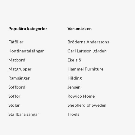
Populära kategorier
Varumärken
Fåtöljer
Bröderns Anderssons
Kontinentalsängar
Carl Larsson-gården
Matbord
Ekelsjö
Matgrupper
Hammel Furniture
Ramsängar
Hilding
Soffbord
Jensen
Soffor
Rowico Home
Stolar
Shepherd of Sweden
Ställbara sängar
Troels