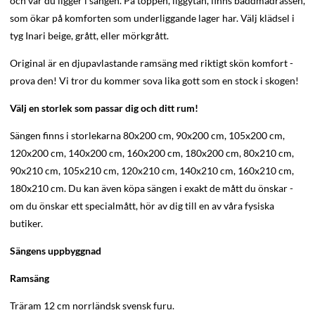
och var du ligger i sängen. På toppen, liggytan, finns bäddmadrassen,
som ökar på komforten som underliggande lager har. Välj klädsel i
tyg Inari beige, grått, eller mörkgrått.
Original är en djupavlastande ramsäng med riktigt skön komfort -
prova den! Vi tror du kommer sova lika gott som en stock i skogen!
Välj en storlek som passar dig och ditt rum!
Sängen finns i storlekarna 80x200 cm, 90x200 cm, 105x200 cm,
120x200 cm, 140x200 cm, 160x200 cm, 180x200 cm, 80x210 cm,
90x210 cm, 105x210 cm, 120x210 cm, 140x210 cm, 160x210 cm,
180x210 cm. Du kan även köpa sängen i exakt de mått du önskar -
om du önskar ett specialmått, hör av dig till en av våra fysiska
butiker.
Sängens uppbyggnad
Ramsäng
Träram 12 cm norrländsk svensk furu.