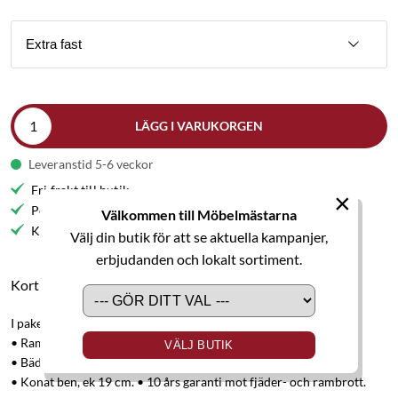
Extra fast
LÄGG I VARUKORGEN
Leveranstid 5-6 veckor
Fri frakt till butik
×
Personlig service
Välkommen till Möbelmästarna
Kvalitetsmöbler
Välj din butik för att se aktuella kampanjer,
erbjudanden och lokalt sortiment.
Kort produktbeskrivning
I paketet ingår:
• Ramsäng Original 140x210 cm.
VÄLJ BUTIK
• Bäddmadrass Original, höjd 7 cm.
• Konat ben, ek 19 cm. • 10 års garanti mot fjäder- och rambrott.