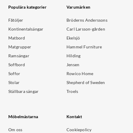
Populära kategorier
Varumärken
Fåtöljer
Bröderns Anderssons
Kontinentalsängar
Carl Larsson-gården
Matbord
Ekelsjö
Matgrupper
Hammel Furniture
Ramsängar
Hilding
Soffbord
Jensen
Soffor
Rowico Home
Stolar
Shepherd of Sweden
Ställbara sängar
Troels
Möbelmästarna
Kontakt
Om oss
Cookiepolicy