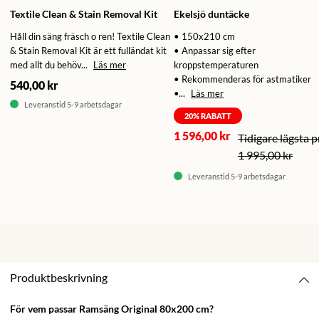
Textile Clean & Stain Removal Kit
Ekelsjö duntäcke
Håll din säng fräsch o ren! Textile Clean
• 150x210 cm
& Stain Removal Kit är ett fulländat kit
• Anpassar sig efter
med allt du behöv...
Läs mer
kroppstemperaturen
• Rekommenderas för astmatiker
540,00 kr
•...
Läs mer
Leveranstid 5-9 arbetsdagar
20
% RABATT
1 596,00 kr
1 995,00 kr
Leveranstid 5-9 arbetsdagar
Produktbeskrivning
För vem passar Ramsäng Original 80x200 cm?