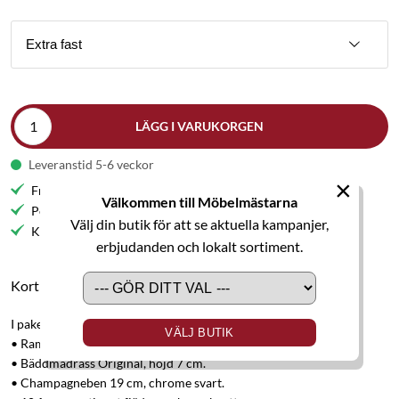
Extra fast
LÄGG I VARUKORGEN
Leveranstid 5-6 veckor
×
Fri frakt till butik
Välkommen till Möbelmästarna
Personlig service
Välj din butik för att se aktuella kampanjer,
Kvalitetsmöbler
erbjudanden och lokalt sortiment.
Kort produktbeskrivning
I paketet ingår:
VÄLJ BUTIK
• Ramsäng Original 80x200 cm.
• Bäddmadrass Original, höjd 7 cm.
• Champagneben 19 cm, chrome svart.