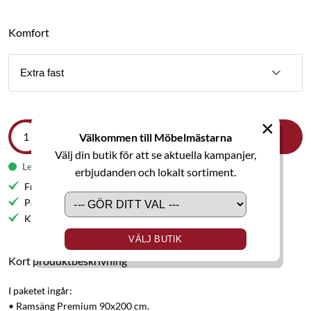
Komfort
Extra fast
×
Välkommen till Möbelmästarna
LÄGG I VARUKORGEN
Välj din butik för att se aktuella kampanjer,
Leveranstid 5-6 veckor
erbjudanden och lokalt sortiment.
Fri frakt till butik
Personlig service
Kvalitetsmöbler
VÄLJ BUTIK
Kort produktbeskrivning
I paketet ingår:
• Ramsäng Premium 90x200 cm.