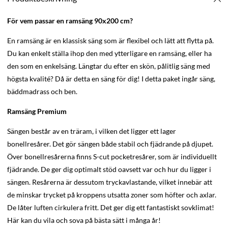
För vem passar en ramsäng 90x200 cm?
En ramsäng är en klassisk säng som är flexibel och lätt att flytta på.
Du kan enkelt ställa ihop den med ytterligare en ramsäng, eller ha
den som en enkelsäng. Längtar du efter en skön, pålitlig säng med
högsta kvalité? Då är detta en säng för dig! I detta paket ingår säng,
bäddmadrass och ben.
Ramsäng Premium
Sängen består av en träram, i vilken det ligger ett lager
bonellresårer. Det gör sängen både stabil och fjädrande på djupet.
Över bonellresårerna finns S-cut pocketresårer, som är individuellt
fjädrande. De ger dig optimalt stöd oavsett var och hur du ligger i
sängen. Resårerna är dessutom tryckavlastande, vilket innebär att
de minskar trycket på kroppens utsatta zoner som höfter och axlar.
De låter luften cirkulera fritt. Det ger dig ett fantastiskt sovklimat!
Här kan du vila och sova på bästa sätt i många år!