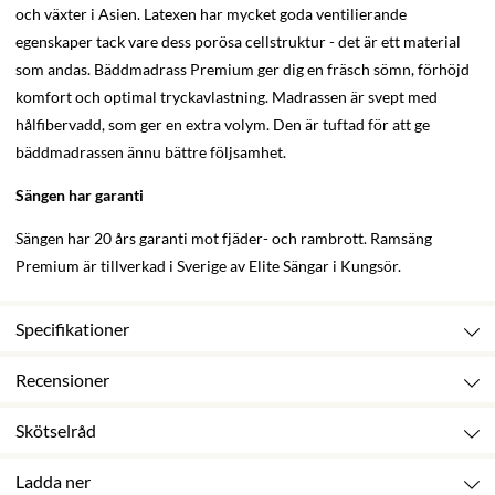
och växter i Asien. Latexen har mycket goda ventilierande
egenskaper tack vare dess porösa cellstruktur - det är ett material
som andas. Bäddmadrass Premium ger dig en fräsch sömn, förhöjd
komfort och optimal tryckavlastning. Madrassen är svept med
hålfibervadd, som ger en extra volym. Den är tuftad för att ge
bäddmadrassen ännu bättre följsamhet.
Sängen har garanti
Sängen har 20 års garanti mot fjäder- och rambrott. Ramsäng
Premium är tillverkad i Sverige av Elite Sängar i Kungsör.
Specifikationer
Recensioner
Skötselråd
Ladda ner