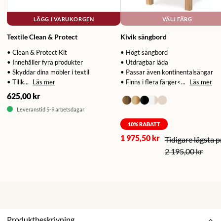
LÄGG I VARUKORGEN
VÄLJ FÄRG
Textile Clean & Protect
Kivik sängbord
• Clean & Protect Kit
• Högt sängbord
• Innehåller fyra produkter
• Utdragbar låda
• Skyddar dina möbler i textil
• Passar även kontinentalsängar
• Tillk...
Läs mer
• Finns i flera färger<...
Läs mer
625,00 kr
Leveranstid 5-9 arbetsdagar
10
% RABATT
1 975,50 kr
2 195,00 kr
Produktbeskrivning