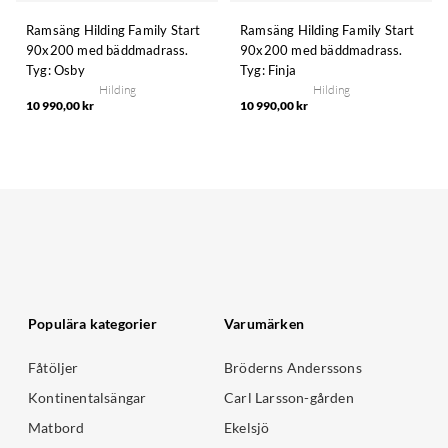
Ramsäng Hilding Family Start
Ramsäng Hilding Family Start
90x200 med bäddmadrass.
90x200 med bäddmadrass.
Tyg: Osby
Tyg: Finja
Hilding
Hilding
10 990,00 kr
10 990,00 kr
Populära kategorier
Varumärken
Fåtöljer
Bröderns Anderssons
Kontinentalsängar
Carl Larsson-gården
Matbord
Ekelsjö