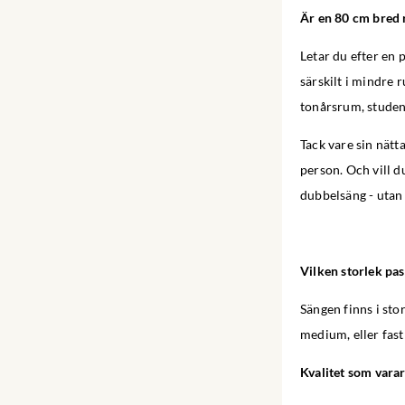
Är en 80 cm bred 
Letar du efter en
särskilt i mindre
tonårsrum, student
Tack vare sin nätt
person. Och vill d
dubbelsäng - utan 
Vilken storlek pas
Sängen finns i st
medium, eller fas
Kvalitet som varar