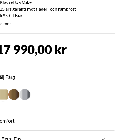
 Klädsel tyg Osby
 25 års garanti mot fjäder- och rambrott
Köp till ben
äs mer
17 990,00 kr
älj Färg
omfort
Extra Fast