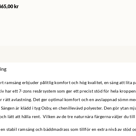
465,00 kr
ing
rt ramsäng erbjuder pålitlig komfort och hög kvalitet, en säng att lita p
ktiv har ett 7-zons resårsystem som ger ett precist stöd för hela kroppen:
får rätt avlastning. Det ger optimal komfort och en avslappnad sömn m
Sängen är klädd i tyg Osby, en chenillevävd polyester. Den gör ytan mj
 och lätt att hålla rent. Vilken av de tre naturnära färgerna väljer du till
r en stabil ramsäng och bäddmadrass som tillför en extra nivå av stöd o