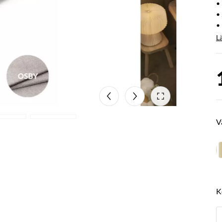
•
•
• 
L
V
K