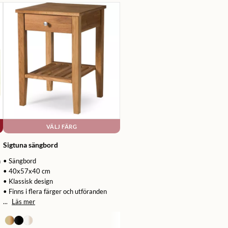
VÄLJ FÄRG
Sigtuna sängbord
n
• Sängbord
• 40x57x40 cm
• Klassisk design
• Finns i flera färger och utföranden
...
Läs mer