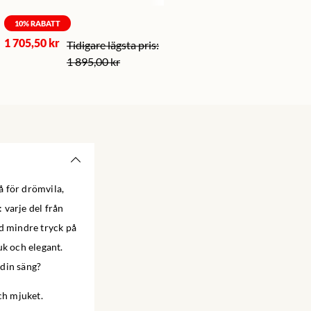
10
% RABATT
1 705,50 kr
1 895,00 kr
å för drömvila,
 varje del från
ed mindre tryck på
uk och elegant.
 din säng?
ch mjuket.