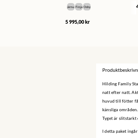
Bjärnum
Finja
Osby
5 995,00 kr
Produktbeskrivn
Hilding Family Sta
natt efter natt. A
huvud till fötter 
känsliga områden. 
Tyget är slitstarkt
I detta paket ingå