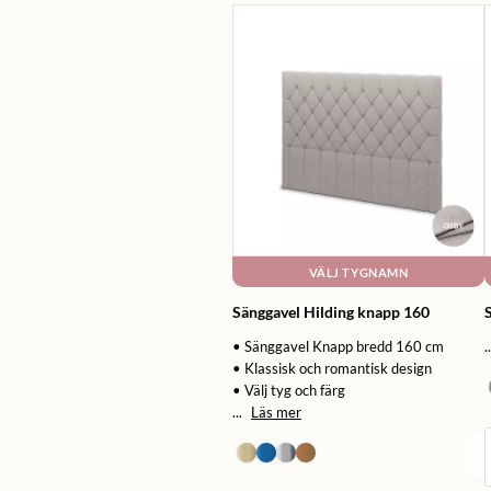
VÄLJ TYGNAMN
Sänggavel Hilding knapp 160
S
• Sänggavel Knapp bredd 160 cm
..
• Klassisk och romantisk design
• Välj tyg och färg
...
Läs mer