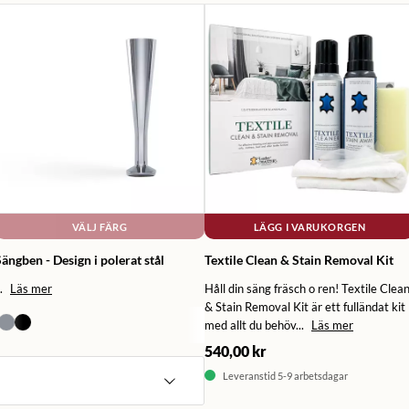
VÄLJ FÄRG
LÄGG I VARUKORGEN
ängben - Design i polerat stål
Textile Clean & Stain Removal Kit
.
Läs mer
Håll din säng fräsch o ren! Textile Clea
& Stain Removal Kit är ett fulländat kit
med allt du behöv...
Läs mer
540,00 kr
Leveranstid 5-9 arbetsdagar