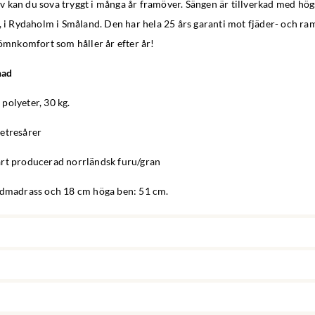
 kan du sova tryggt i många år framöver. Sängen är tillverkad med högs
, i Rydaholm i Småland. Den har hela 25 års garanti mot fjäder- och ra
sömnkomfort som håller år efter år!
nad
polyeter, 30 kg.
ketresårer
rt producerad norrländsk furu/gran
ddmadrass och 18 cm höga ben: 51 cm.