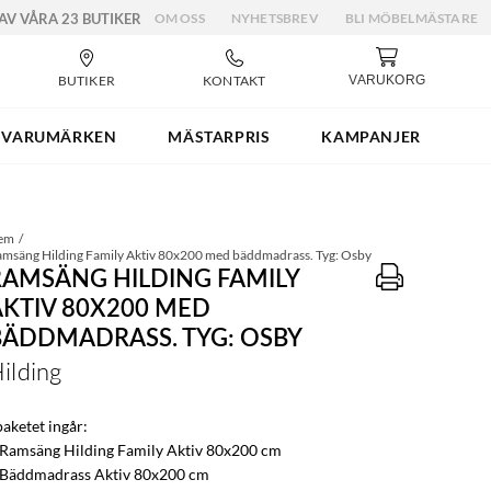
 AV VÅRA 23 BUTIKER
OM OSS
NYHETSBREV
BLI MÖBELMÄSTARE
BUTIKER
KONTAKT
VARUKORG
VARUMÄRKEN
MÄSTARPRIS
KAMPANJER
em
msäng Hilding Family Aktiv 80x200 med bäddmadrass. Tyg: Osby
RAMSÄNG HILDING FAMILY
AKTIV 80X200 MED
BÄDDMADRASS. TYG: OSBY
ilding
paketet ingår:
 Ramsäng Hilding Family Aktiv 80x200 cm
 Bäddmadrass Aktiv 80x200 cm