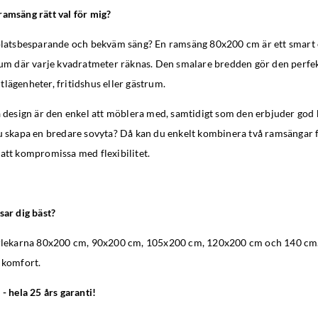
ramsäng rätt val för mig?
 platsbesparande och bekväm säng? En ramsäng 80x200 cm är ett smart o
 rum där varje kvadratmeter räknas. Den smalare bredden gör den perfe
lägenheter, fritidshus eller gästrum.
a design är den enkel att möblera med, samtidigt som den erbjuder god
u skapa en bredare sovyta? Då kan du enkelt kombinera två ramsängar f
att kompromissa med flexibilitet.
sar dig bäst?
orlekarna 80x200 cm, 90x200 cm, 105x200 cm, 120x200 cm och 140 cm. 
t komfort.
 - hela 25 års garanti!