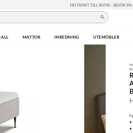
FRI FRAKT TILL BUTIK - BESÖK EN
HALL
MATTOR
INREDNING
UTEMÖBLER
H
Ra
H
I 
•
•