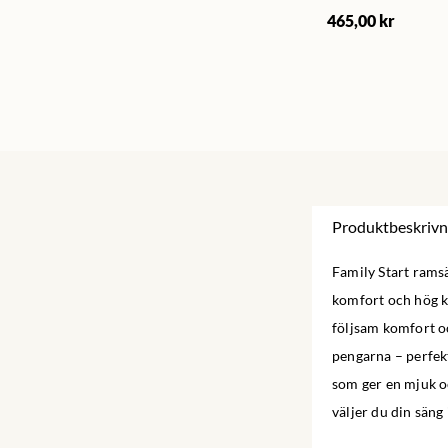
465,00 kr
Produktbeskrivn
Family Start ramsä
komfort och hög kv
följsam komfort o
pengarna – perfekt
som ger en mjuk oc
väljer du din säng 