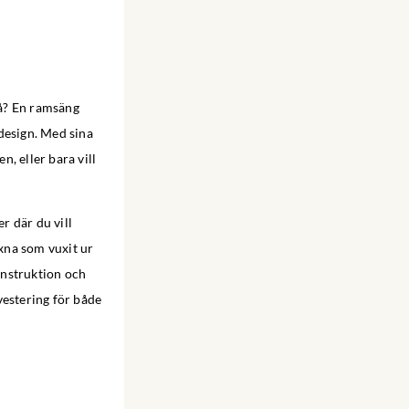
vå? En ramsäng
design. Med sina
, eller bara vill
r där du vill
xna som vuxit ur
onstruktion och
vestering för både