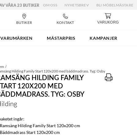
 AV VÅRA 23 BUTIKER
OM OSS
NYHETSBREV
BLI MÖBELMÄSTARE
BUTIKER
KONTAKT
VARUKORG
VARUMÄRKEN
MÄSTARPRIS
KAMPANJER
em
msäng Hilding Family Start 120x200 med bäddmadrass. Tyg: Osby
RAMSÄNG HILDING FAMILY
START 120X200 MED
BÄDDMADRASS. TYG: OSBY
ilding
paketet ingår:
 Ramsäng Hilding Family Start 120x200 cm
 Bäddmadrass Start 120x200 cm