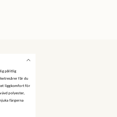
g pålitlig
cketresårer får du
et liggkomfort för
evävd polyester,
 mjuka färgerna