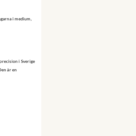
ngarna i medium,
recision i Sverige
Den är en