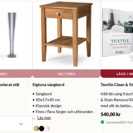
FÄRG
VÄLJ FÄRG
LÄGG I 
olerat stål
Sigtuna sängbord
Textile Clean & S
• Sängbord
Håll din säng fräsc
• 40x57x40 cm
& Stain Removal Kit
• Klassisk design
med allt du behöv...
• Finns i flera färger och utföranden
540,00 kr
...
Läs mer
Leveranstid 5-9 a