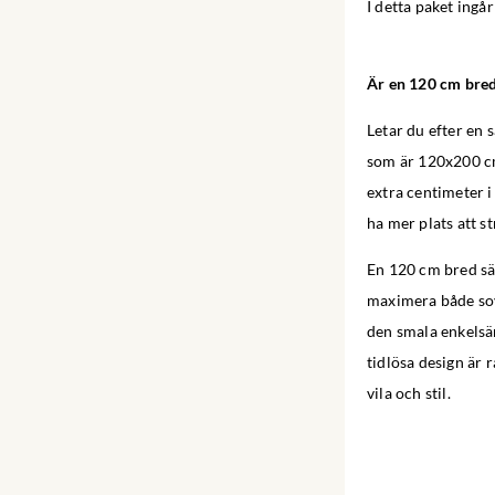
I detta paket ing
Är en 120 cm bred
Letar du efter en 
som är 120x200 cm
extra centimeter i
ha mer plats att st
En 120 cm bred sän
maximera både sov
den smala enkelsä
tidlösa design är 
vila och stil.