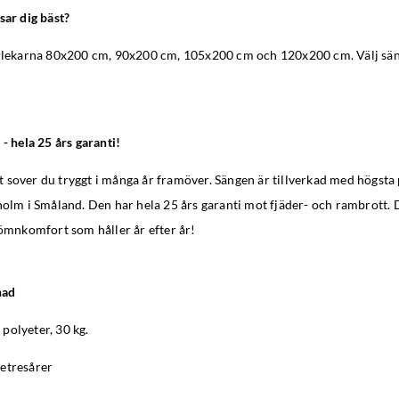
sar dig bäst?
orlekarna 80x200 cm, 90x200 cm, 105x200 cm och 120x200 cm. Välj sä
.
 - hela 25 års garanti!
sover du tryggt i många år framöver. Sängen är tillverkad med högsta p
holm i Småland. Den har hela 25 års garanti mot fjäder- och rambrott. 
sömnkomfort som håller år efter år!
nad
polyeter, 30 kg.
ketresårer