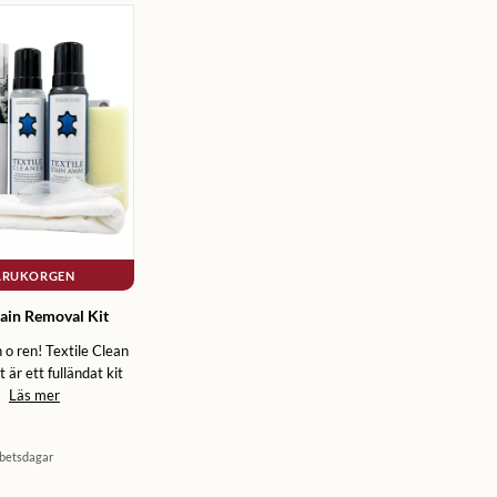
VARUKORGEN
tain Removal Kit
h o ren! Textile Clean
 är ett fulländat kit
Läs mer
rbetsdagar