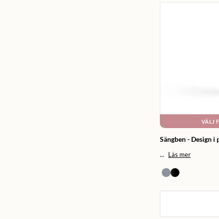
VÄLJ 
Sängben - Design i p
...
Läs mer