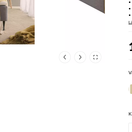
•
•
• 
L
V
K