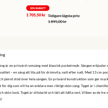
10
% RABATT
1 705,50 kr
1 895,00 kr
ing
ng är en prisvärd ramsäng med klassisk pocketresår. Sängen erbjuder di
alitet – en säng att lita på för drömvila, natt efter natt. Med 13 cm po
ch jämnt stöd över hela sängen. En prisvärd konstruktion som ger myck
 för dig som vill ha en enklare men riktigt skön säng. Tyget är i chenill
h skön look. Tyget är slitstarkt och lätt att hålla rent. Vilken av de tre
i?