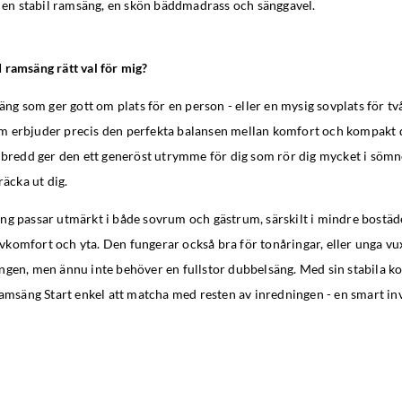
år en stabil ramsäng, en skön bäddmadrass och sänggavel.
 ramsäng rätt val för mig?
säng som ger gott om plats för en person - eller en mysig sovplats för t
 erbjuder precis den perfekta balansen mellan komfort och kompakt 
 bredd ger den ett generöst utrymme för dig som rör dig mycket i sömnen
räcka ut dig.
g passar utmärkt i både sovrum och gästrum, särskilt i mindre bostäde
komfort och yta. Den fungerar också bra för tonåringar, eller unga vu
ngen, men ännu inte behöver en fullstor dubbelsäng. Med sin stabila k
ramsäng Start enkel att matcha med resten av inredningen - en smart in