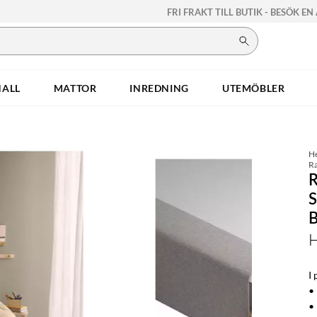
FRI FRAKT TILL BUTIK - BESÖK EN
HALL
MATTOR
INREDNING
UTEMÖBLER
H
Ra
H
I 
•
•