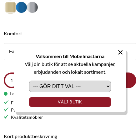
Komfort
×
Fast
Välkommen till Möbelmästarna
Välj din butik för att se aktuella kampanjer,
erbjudanden och lokalt sortiment.
LÄGG I VARUKORGEN
Leveranstid från 9-11 veckor
VÄLJ BUTIK
Fri frakt till butik
Personlig service
Kvalitetsmöbler
Kort produktbeskrivning