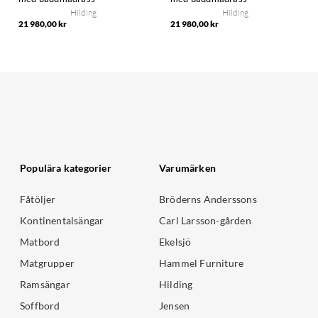
Hilding
Hilding
21 980,00 kr
21 980,00 kr
Populära kategorier
Varumärken
Fåtöljer
Bröderns Anderssons
Kontinentalsängar
Carl Larsson-gården
Matbord
Ekelsjö
Matgrupper
Hammel Furniture
Ramsängar
Hilding
Soffbord
Jensen