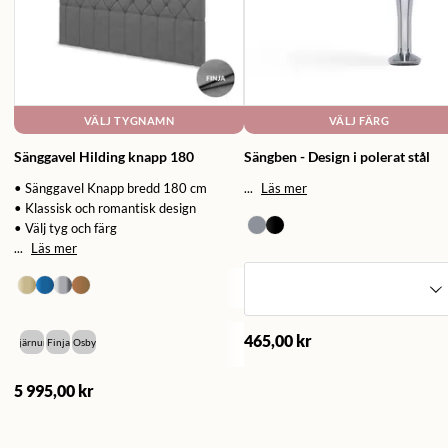
VÄLJ TYGNAMN
VÄLJ FÄRG
Sänggavel Hilding knapp 180
Sängben - Design i polerat stål
• Sänggavel Knapp bredd 180 cm
...
Läs mer
• Klassisk och romantisk design
• Välj tyg och färg
...
Läs mer
465,00 kr
Bjärnum
Finja
Osby
5 995,00 kr