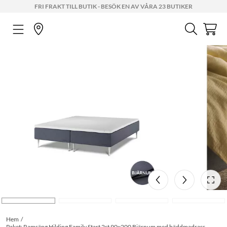
FRI FRAKT TILL BUTIK - BESÖK EN AV VÅRA 23 BUTIKER
Hem
Paket: Ramsäng Hilding Family Start 2st 90x200 Bjärnum med bäddmadrass