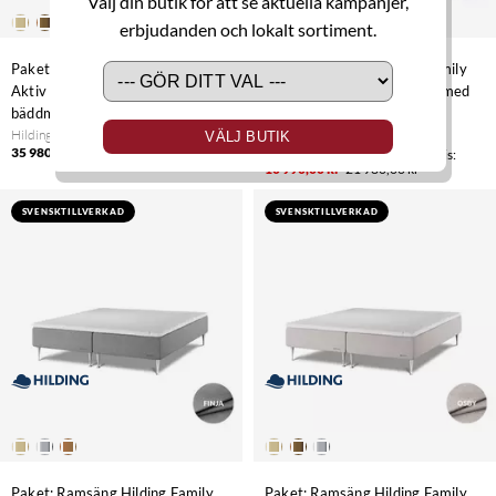
Välj din butik för att se aktuella kampanjer,
erbjudanden och lokalt sortiment.
Paket: Ramsäng Hilding Family
Paket: Ramsäng Hilding Family
Aktiv 2st 90x200 Osby med
Start 2st 90x200 Bjärnum med
bäddmadrass
bäddmadrass
Hilding
Hilding
VÄLJ BUTIK
35 980,00 kr
10 990,00 kr
21 980,00 kr
SVENSKTILLVERKAD
SVENSKTILLVERKAD
Paket: Ramsäng Hilding Family
Paket: Ramsäng Hilding Family