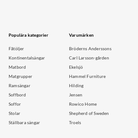
Populära kategorier
Varumärken
Fåtöljer
Bröderns Anderssons
Kontinentalsängar
Carl Larsson-gården
Matbord
Ekelsjö
Matgrupper
Hammel Furniture
Ramsängar
Hilding
Soffbord
Jensen
Soffor
Rowico Home
Stolar
Shepherd of Sweden
Ställbara sängar
Troels