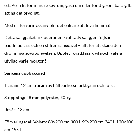
ett. Perfekt för mindre sovrum, gästrum eller för dig som bara gillar
att ha det prydligt.
Med en förvaringssäng blir det enklare att leva hemma!
Detta sängpaket inkluderar en kvalitativ säng, en följsam
bäddmadrass och en stilren sänggavel – allt för att skapa den
drömmiga sovupplevelsen. Upplev förstklassig vila och vakna
utvilad varje morgon!
Sängens uppbyggnad
Träram: 12 cm träram av hållbarhetsmärkt gran och furu.
Stoppning: 28 mm polyester, 30 kg
Resår: 13 cm
Förvaringsdel: Volym: 80x200 cm 300 l, 90x200 cm 340 l, 120x200
cm 455 l.