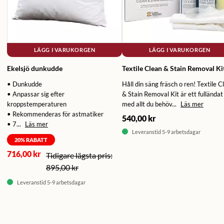
LÄGG I VARUKORGEN
LÄGG I VARUKORGEN
Ekelsjö dunkudde
Textile Clean & Stain Removal Ki
• Dunkudde
Håll din säng fräsch o ren! Textile C
• Anpassar sig efter
& Stain Removal Kit är ett fulländat 
kroppstemperaturen
med allt du behöv...
Läs mer
• Rekommenderas för astmatiker
540,00 kr
• 7...
Läs mer
Leveranstid 5-9 arbetsdagar
20
% RABATT
716,00 kr
895,00 kr
Leveranstid 5-9 arbetsdagar