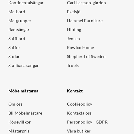
Kontinentalsängar
Carl Larsson-gården
Matbord
Ekelsjö
Matgrupper
Hammel Furniture
Ramsängar
Hilding
Soffbord
Jensen
Soffor
Rowico Home
Stolar
Shepherd of Sweden
Ställbara sängar
Troels
Möbelmästarna
Kontakt
Om oss
Cookiepolicy
Bli Möbelmästare
Kontakta oss
Köpevillkor
Personpolicy - GDPR
Mästarpris
Våra butiker