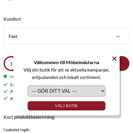
Komfort
Fast
×
Välkommen till Möbelmästarna
LÄGG I VARUKORGEN
Välj din butik för att se aktuella kampanjer,
Leveranstid från 9-11 veckor
erbjudanden och lokalt sortiment.
Fri frakt till butik
Personlig service
Kvalitetsmöbler
VÄLJ BUTIK
Kort produktbeskrivning
I paketet ingår: