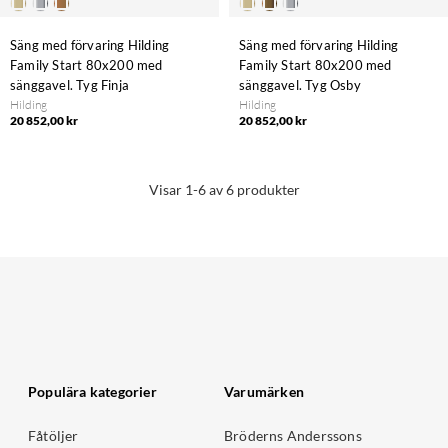
Säng med förvaring Hilding
Säng med förvaring Hilding
Family Start 80x200 med
Family Start 80x200 med
sänggavel. Tyg Finja
sänggavel. Tyg Osby
Hilding
Hilding
20 852,00 kr
20 852,00 kr
Visar 1-6 av 6 produkter
Populära kategorier
Varumärken
Fåtöljer
Bröderns Anderssons