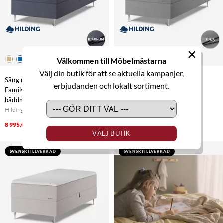
×
Välkommen till Möbelmästarna
Välj din butik för att se aktuella kampanjer,
Säng med förvaring Hilding
Säng med förvaring Hilding
erbjudanden och lokalt sortiment.
Family Start 80x200 med
Family Start 80x200 med
bäddmadrass. Tyg: Bjärnum
bäddmadrass. Tyg: Finja
Hilding
Hilding
17 990,00 kr
8 995,00 kr
17 990,00 kr
VÄLJ BUTIK
SVENSKTILLVERKAD
SVENSKTILLVERKAD