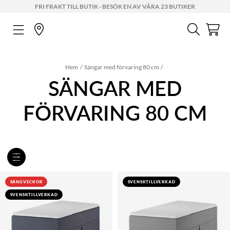
FRI FRAKT TILL BUTIK - BESÖK EN AV VÅRA 23 BUTIKER
Hem
Sängar med förvaring 80 cm
SÄNGAR MED
FÖRVARING 80 CM
SÄNGVECKOR
SVENSKTILLVERKAD
SVENSKTILLVERKAD