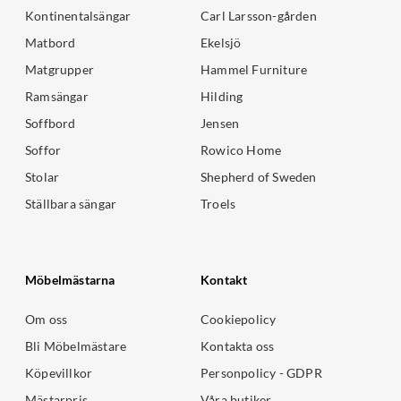
Kontinentalsängar
Carl Larsson-gården
Matbord
Ekelsjö
Matgrupper
Hammel Furniture
Ramsängar
Hilding
Soffbord
Jensen
Soffor
Rowico Home
Stolar
Shepherd of Sweden
Ställbara sängar
Troels
Möbelmästarna
Kontakt
Om oss
Cookiepolicy
Bli Möbelmästare
Kontakta oss
Köpevillkor
Personpolicy - GDPR
Mästarpris
Våra butiker