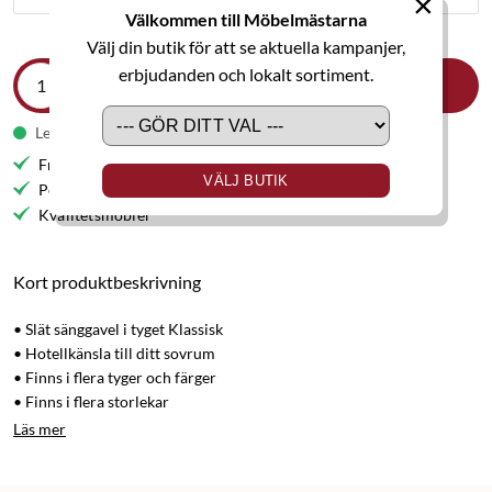
×
Välkommen till Möbelmästarna
Välj din butik för att se aktuella kampanjer,
erbjudanden och lokalt sortiment.
LÄGG I VARUKORGEN
Leveranstid från 9-11 veckor
Fri frakt till butik
VÄLJ BUTIK
Personlig service
Kvalitetsmöbler
Kort produktbeskrivning
• Slät sänggavel i tyget Klassisk
• Hotellkänsla till ditt sovrum
• Finns i flera tyger och färger
• Finns i flera storlekar
Läs mer