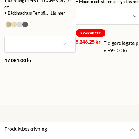
• Ramsäng Ekens ELEGANS 90x210
• Modern och stilren design
Läs me
cm
• Bäddmadrass Tempfl...
Läs mer
25
% RABATT
5 246,25 kr
6 995,00 kr
17 081,00 kr
Produktbeskrivning