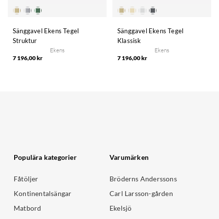
Sänggavel Ekens Tegel
Sänggavel Ekens Tegel
Struktur
Klassisk
Ekens
Ekens
7 196,00 kr
7 196,00 kr
Populära kategorier
Varumärken
Fåtöljer
Bröderns Anderssons
Kontinentalsängar
Carl Larsson-gården
Matbord
Ekelsjö