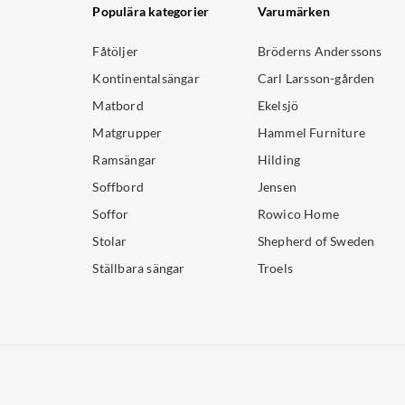
Populära kategorier
Varumärken
Fåtöljer
Bröderns Anderssons
Kontinentalsängar
Carl Larsson-gården
Matbord
Ekelsjö
Matgrupper
Hammel Furniture
Ramsängar
Hilding
Soffbord
Jensen
Soffor
Rowico Home
Stolar
Shepherd of Sweden
Ställbara sängar
Troels