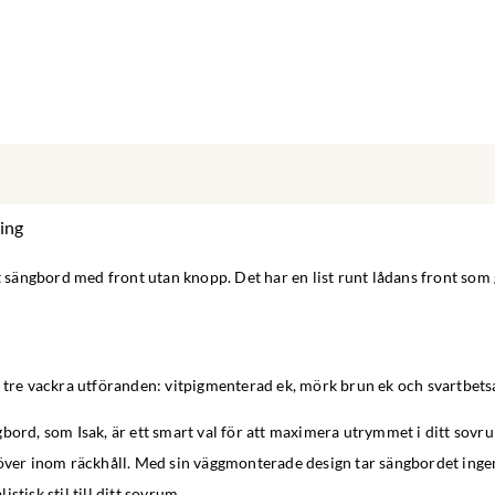
ing
gt sängbord med front utan knopp. Det har en list runt lådans front som 
 tre vackra utföranden: vitpigmenterad ek, mörk brun ek och svartbets
bord, som Isak, är ett smart val för att maximera utrymmet i ditt sov
höver inom räckhåll. Med sin väggmonterade design tar sängbordet inge
stisk stil till ditt sovrum.