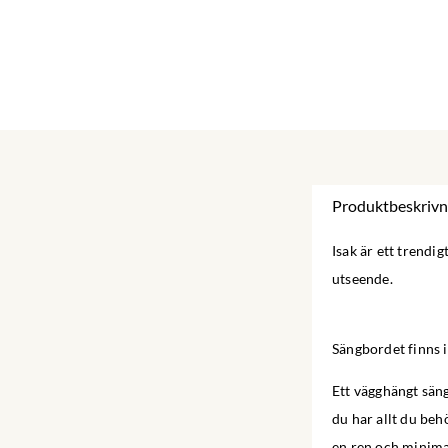
Produktbeskrivn
Isak är ett trendi
utseende.
Sängbordet finns i
Ett vägghängt säng
du har allt du be
en ren och minimali