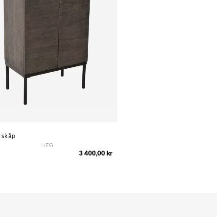
 skåp
NFG
3 400,00 kr