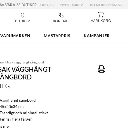
 AV VÅRA 23 BUTIKER
OM OSS
NYHETSBREV
BLI MÖBELMÄSTARE
BUTIKER
KONTAKT
VARUKORG
VARUMÄRKEN
MÄSTARPRIS
KAMPANJER
em
Isak vägghängt sängbord
ISAK VÄGGHÄNGT
SÄNGBORD
NFG
 Vägghängt sängbord
 45x20x34 cm
 Trendigt och minimalistiskt
Finns i flera färger
äs mer