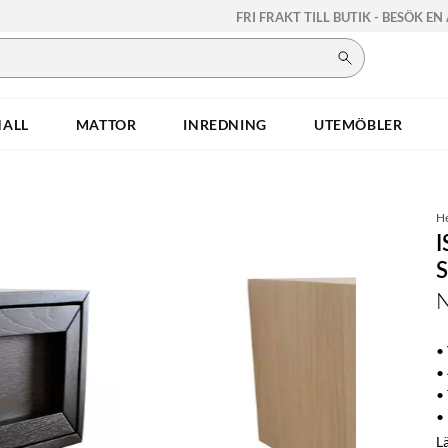
FRI FRAKT TILL BUTIK - BESÖK EN
HALL
MATTOR
INREDNING
UTEMÖBLER
H
•
•
•
• 
L