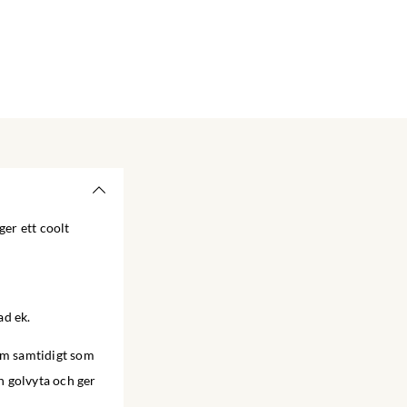
ger ett coolt
ad ek.
rum samtidigt som
n golvyta och ger