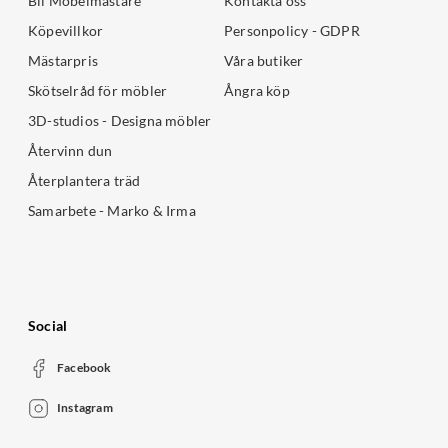
Bli Möbelmästare
Kontakta oss
Köpevillkor
Personpolicy - GDPR
Mästarpris
Våra butiker
Skötselråd för möbler
Ångra köp
3D-studios - Designa möbler
Återvinn dun
Återplantera träd
Samarbete - Marko & Irma
Social
Facebook
Instagram