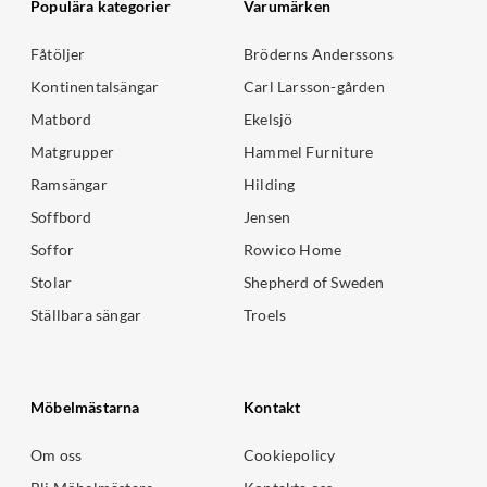
Populära kategorier
Varumärken
Fåtöljer
Bröderns Anderssons
Kontinentalsängar
Carl Larsson-gården
Matbord
Ekelsjö
Matgrupper
Hammel Furniture
Ramsängar
Hilding
Soffbord
Jensen
Soffor
Rowico Home
Stolar
Shepherd of Sweden
Ställbara sängar
Troels
Möbelmästarna
Kontakt
Om oss
Cookiepolicy