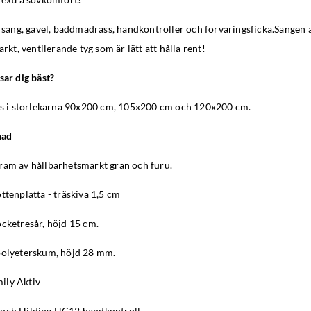
r säng, gavel, bäddmadrass, handkontroller och förvaringsficka.Sängen ä
arkt, ventilerande tyg som är lätt att hålla rent!
sar dig bäst?
nns i storlekarna 90x200 cm, 105x200 cm och 120x200 cm.
nad
ram av hållbarhetsmärkt gran och furu.
ttenplatta - träskiva 1,5 cm
ocketresår, höjd 15 cm.
polyeterskum, höjd 28 mm.
ily Aktiv
 och Hilding HC12 handkontroll