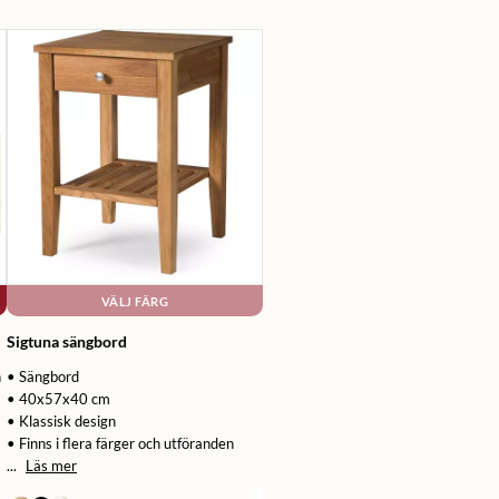
VÄLJ FÄRG
Sigtuna sängbord
n
• Sängbord
• 40x57x40 cm
• Klassisk design
• Finns i flera färger och utföranden
...
Läs mer