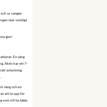
i och ur sängen
eringen sker smidigt
d morgon!
uationer. En säng
ng. Aktiv har ett 7-
rätt avlastning.
.
cm säng och en
an att ta upp för
ig som vill ha både