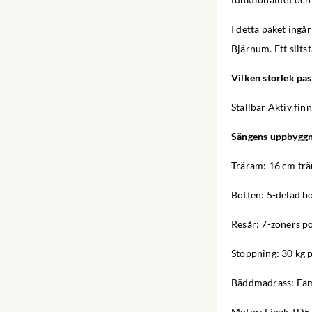
I detta paket ingå
Bjärnum. Ett slitst
Vilken storlek pas
Ställbar Aktiv fi
Sängens uppbygg
Träram: 16 cm trä
Botten: 5-delad bo
Resår: 7-zoners p
Stoppning: 30 kg 
Bäddmadrass: Fam
Motor: Linak TD5