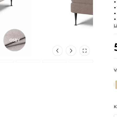
•
•
•
• 
L
V
K