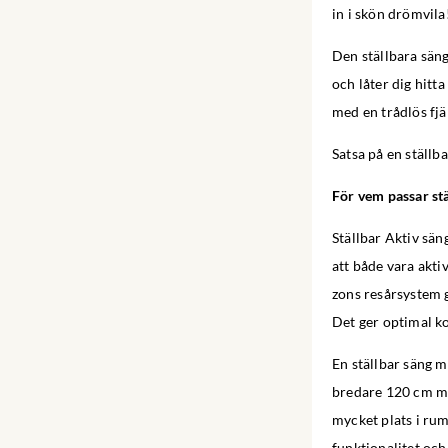
in i skön drömvila
Den ställbara säng
och låter dig hitta
med en trådlös fjär
Satsa på en ställb
För vem passar st
Ställbar Aktiv sän
att både vara aktiv
zons resårsystem ge
Det ger optimal k
En ställbar säng 
bredare 120 cm mod
mycket plats i rum
funktionalitet oc