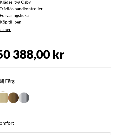
 Klädsel tyg Osby
 Trådlös handkontroller
 Förvaringsficka
Köp till ben
äs mer
50 388,00 kr
älj Färg
omfort