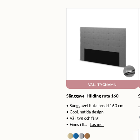
VÄLJ TYGNAMN
Sänggavel Hilding ruta 160
S
• Sänggavel Ruta bredd 160 cm
..
• Cool, nutida design
• Välj tyg och färg
• Finns i fl...
Läs mer