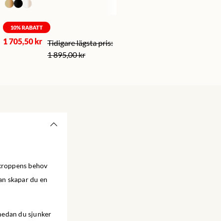
10
% RABATT
1 705,50 kr
1 895,00 kr
 kroppens behov
an skapar du en
medan du sjunker