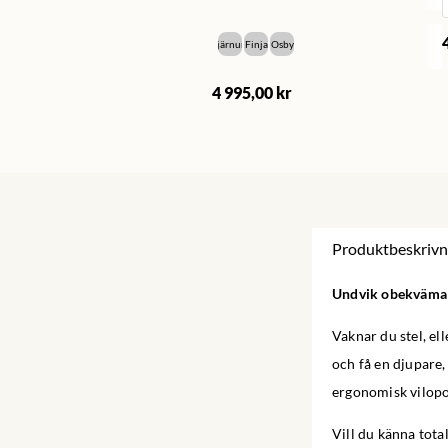
Bjärnum
Finja
Osby
4 995,00 kr
Produktbeskrivn
Undvik obekväma s
Vaknar du stel, e
och få en djupare
ergonomisk vilopos
Vill du känna tot