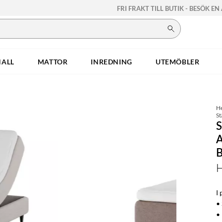
FRI FRAKT TILL BUTIK - BESÖK EN
HALL
MATTOR
INREDNING
UTEMÖBLER
H
St
H
I 
•
•