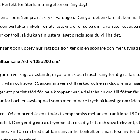
! Perfekt för återhämtning efter en lång dag!
en är också en praktisk lyx i vardagen. Den gör det enklare att komma 
 den perfekta vinkeln för att läsa, vila eller se på din favoritserie. Just
rkontroll, så du kan finjustera läget precis som du vill ha det.
ar säng och upplev hur rätt position ger dig en skönare och mer utvila
ällbar säng Aktiv 105x200 cm?
g är en verkligt avlastande, ergonomisk och fräsch säng för dig i alla sit
 i, vila i och sova i! Sängen är svensktillverkad och en riktig premiumsä
r ett precist stöd för hela kroppen: varje del från huvud till fötter får 
omfort och en avslappnad sömn med mindre tryck på känsliga områden
med 105 cm bredd är en utmärkt kompromiss mellan en traditionell 90 
ell. Den ger dig extra utrymme att röra dig fritt och sova bekvämt, ut
met. En 105 cm bred ställbar säng är helt enkelt en smart lösning för d
h extra sovkomfort!