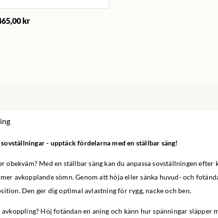
465,00 kr
ing
ovställningar - upptäck fördelarna med en ställbar säng!
ller obekväm? Med en ställbar säng kan du anpassa sovställningen efter
, mer avkopplande sömn. Genom att höja eller sänka huvud- och fotänd
ition. Den ger dig optimal avlastning för rygg, nacke och ben.
al avkoppling? Höj fotändan en aning och känn hur spänningar släpper 