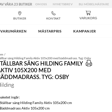
 AV VÅRA 23 BUTIKER
OM OSS
NYHETSBREV
BLI MÖBELMÄSTARE
BUTIKER
KONTAKT
VARUKORG
VARUMÄRKEN
MÄSTARPRIS
KAMPANJER
em
ällbar säng Hilding Family Aktiv 105x200 med bäddmadrass. Tyg: Osby
STÄLLBAR SÄNG HILDING FAMILY
AKTIV 105X200 MED
BÄDDMADRASS. TYG: OSBY
ilding
paketet ingår:
 Ställbar säng Hilding Family Aktiv 105x200 cm
 Bäddmadrass Aktiv 105x200 cm