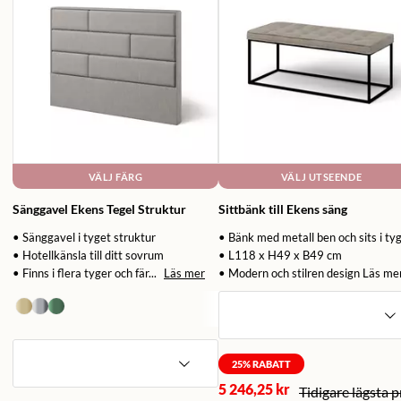
VÄLJ FÄRG
VÄLJ UTSEENDE
Sänggavel Ekens Tegel Struktur
Sittbänk till Ekens säng
• Sänggavel i tyget struktur
• Bänk med metall ben och sits i ty
• Hotellkänsla till ditt sovrum
• L118 x H49 x B49 cm
• Finns i flera tyger och fär...
Läs mer
• Modern och stilren design
Läs me
25
% RABATT
5 246,25 kr