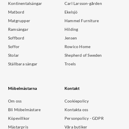
Kontinentalsängar
Carl Larsson-gården
Matbord
Ekelsjö
Matgrupper
Hammel Furniture
Ramsängar
Hilding
Soffbord
Jensen
Soffor
Rowico Home
Stolar
Shepherd of Sweden
Ställbara sängar
Troels
Möbelmästarna
Kontakt
Om oss
Cookiepolicy
Bli Möbelmästare
Kontakta oss
Köpevillkor
Personpolicy - GDPR
Mästarpris
Våra butiker