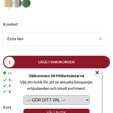
Komfort
Extra fast
LÄGG I VARUKORGEN
×
Leveranstid från 9-11 veckor
Välkommen till Möbelmästarna
Fri frakt till butik
Välj din butik för att se aktuella kampanjer,
Personlig service
erbjudanden och lokalt sortiment.
Kvalitetsmöbler
Kort produktbeskrivning
VÄLJ BUTIK