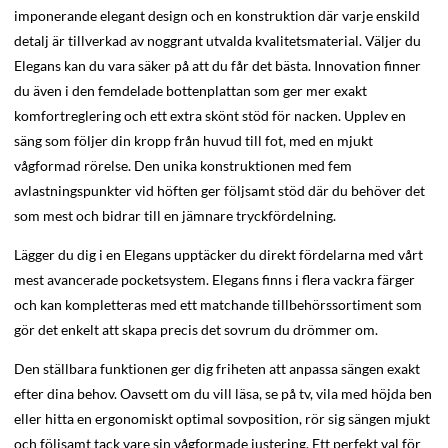
imponerande elegant design och en konstruktion där varje enskild
detalj är tillverkad av noggrant utvalda kvalitetsmaterial. Väljer du
Elegans kan du vara säker på att du får det bästa. Innovation finner
du även i den femdelade bottenplattan som ger mer exakt
komfortreglering och ett extra skönt stöd för nacken. Upplev en
säng som följer din kropp från huvud till fot, med en mjukt
vågformad rörelse. Den unika konstruktionen med fem
avlastningspunkter vid höften ger följsamt stöd där du behöver det
som mest och bidrar till en jämnare tryckfördelning.
Lägger du dig i en Elegans upptäcker du direkt fördelarna med vårt
mest avancerade pocketsystem. Elegans finns i flera vackra färger
och kan kompletteras med ett matchande tillbehörssortiment som
gör det enkelt att skapa precis det sovrum du drömmer om.
Den ställbara funktionen ger dig friheten att anpassa sängen exakt
efter dina behov. Oavsett om du vill läsa, se på tv, vila med höjda ben
eller hitta en ergonomiskt optimal sovposition, rör sig sängen mjukt
och följsamt tack vare sin vågformade justering. Ett perfekt val för