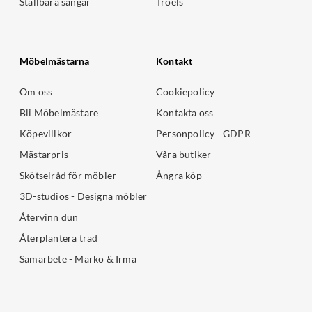
Ställbara sängar
Troels
Möbelmästarna
Kontakt
Om oss
Cookiepolicy
Bli Möbelmästare
Kontakta oss
Köpevillkor
Personpolicy - GDPR
Mästarpris
Våra butiker
Skötselråd för möbler
Ångra köp
3D-studios - Designa möbler
Återvinn dun
Återplantera träd
Samarbete - Marko & Irma