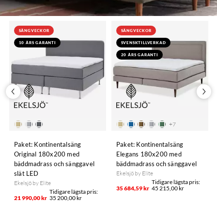
SÄNGVECKOR
SÄNGVECKOR
10 ÅRS GARANTI
SVENSKTILLVERKAD
20 ÅRS GARANTI
+
7
Paket: Kontinentalsäng
Paket: Kontinentalsäng
Original 180x200 med
Elegans 180x200 med
bäddmadrass och sänggavel
bäddmadrass och sänggavel
slät LED
Ekelsjö by Elite
Ekelsjö by Elite
35 684,59 kr
45 215,00 kr
21 990,00 kr
35 200,00 kr