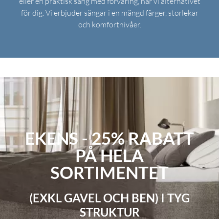
eller en praktisk säng med förvaring, har vi alternativet
för dig. Vi erbjuder sängar i en mängd färger, storlekar
och komfortnivåer.
EKENS - 25% RABATT
PÅ HELA
SORTIMENTET
(EXKL GAVEL OCH BEN) I TYG
STRUKTUR