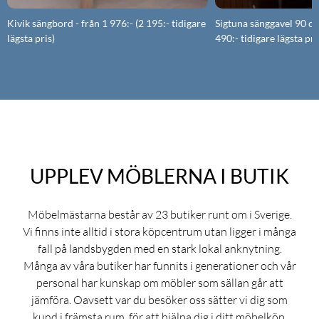
Kivik sängbord - från 1 976:- (2 195:- tidigare
Sigtuna sänggavel 90 cm 
lägsta pris)
490:- tidigare lägsta pri
UPPLEV MÖBLERNA I BUTIK
Möbelmästarna består av 23 butiker runt om i Sverige.
Vi finns inte alltid i stora köpcentrum utan ligger i många
fall på landsbygden med en stark lokal anknytning.
Många av våra butiker har funnits i generationer och vår
personal har kunskap om möbler som sällan går att
jämföra. Oavsett var du besöker oss sätter vi dig som
kund i främsta rum, för att hjälpa dig i ditt möbelköp.