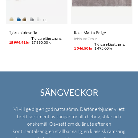
+
1
Tjörn bäddsoffa
Ross Matta Beige
InHouse Group
15 994,91 kr
17 890,00 kr
1 046,50 kr
1 495,00 kr
SÄNGVECKOR
Vi vill ge dig en god natts sömn. Därför erbjuder vi ett
brett sortiment av sängar för alla behov, stilar och
önskemål. Oavsett om du är ute efter en
kontinentalsäng, en ställbar säng, en klassisk ramsäng