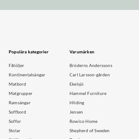
Populära kategorier
Varumärken
Fåtöljer
Bröderns Anderssons
Kontinentalsängar
Carl Larsson-gården
Matbord
Ekelsjö
Matgrupper
Hammel Furniture
Ramsängar
Hilding
Soffbord
Jensen
Soffor
Rowico Home
Stolar
Shepherd of Sweden