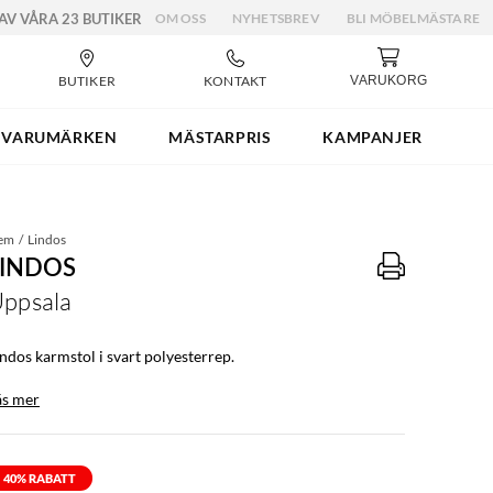
 AV VÅRA 23 BUTIKER
OM OSS
NYHETSBREV
BLI MÖBELMÄSTARE
BUTIKER
KONTAKT
VARUKORG
VARUMÄRKEN
MÄSTARPRIS
KAMPANJER
em
Lindos
LINDOS
ppsala
indos karmstol i svart polyesterrep.
äs mer
40
% RABATT