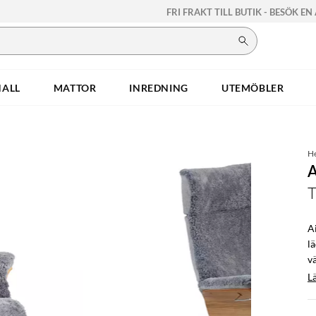
FRI FRAKT TILL BUTIK - BESÖK EN
HALL
MATTOR
INREDNING
UTEMÖBLER
H
A
T
Ai
lä
vä
L