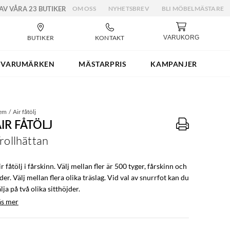
 AV VÅRA 23 BUTIKER
OM OSS
NYHETSBREV
BLI MÖBELMÄSTARE
BUTIKER
KONTAKT
VARUKORG
VARUMÄRKEN
MÄSTARPRIS
KAMPANJER
em
Air fåtölj
IR FÅTÖLJ
rollhättan
r fåtölj i fårskinn. Välj mellan fler är 500 tyger, fårskinn och
der. Välj mellan flera olika träslag. Vid val av snurrfot kan du
lja på två olika sitthöjder.
äs mer