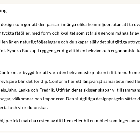
ing
k design som gör att den passar i många olika hemmiljöer, utan att ta ö
mtyckta fåtöljer, med form och kvalitet som står sig genom många år av
len är en naturlig följeslagare och du skapar själv det slutgiltiga uttr
 fot. Syncro Backup i ryggen ger dig alltid en bekväm och ergonomiskt k
onform är byggd för att vara den bekvämaste platsen i ditt hem. Ju mer
trevligare blir det för dig. Conform har ett långvarigt samarbete med fl
els,Jahn, Lenka och Fredrik. Utifrån deras skisser skapar vi tillsamma
agar, välkomnar och imponerar. Den slutgiltiga designprägeln sätter d
rial och ytor du önskar.
ölj perfekt matcha resten av ditt hem eller bli en möbel som ingen ann