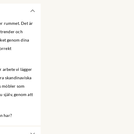
ver rummet. Det är
 trender och
ycket genom dina
orrekt
 arbete vi lägger
era skandinaviska
ns möbler som
u själv, genom att
an har?