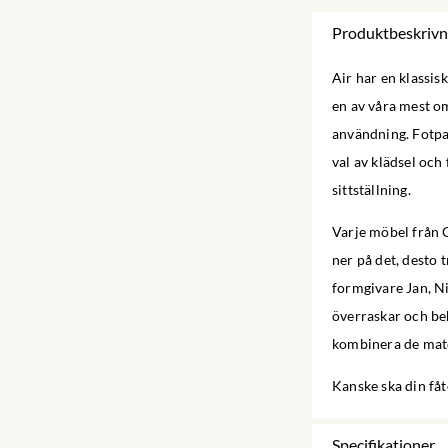
Produktbeskrivn
Air har en klassis
en av våra mest o
användning. Fotpal
val av klädsel och
sittställning.
Varje möbel från C
ner på det, desto 
formgivare Jan, Ni
överraskar och beh
kombinera de mate
Kanske ska din fåt
Specifikationer