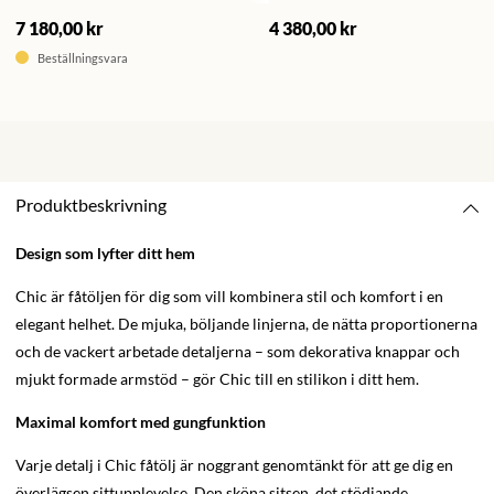
7 180,00 kr
4 380,00 kr
Beställningsvara
Produktbeskrivning
Design som lyfter ditt hem
Chic är fåtöljen för dig som vill kombinera stil och komfort i en
elegant helhet. De mjuka, böljande linjerna, de nätta proportionerna
och de vackert arbetade detaljerna – som dekorativa knappar och
mjukt formade armstöd – gör Chic till en stilikon i ditt hem.
Maximal komfort med gungfunktion
Varje detalj i Chic fåtölj är noggrant genomtänkt för att ge dig en
överlägsen sittupplevelse. Den sköna sitsen, det stödjande