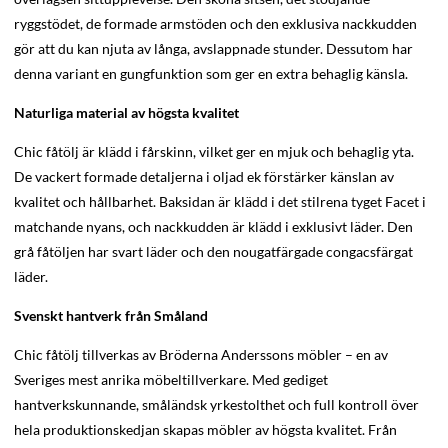
ryggstödet, de formade armstöden och den exklusiva nackkudden
gör att du kan njuta av långa, avslappnade stunder. Dessutom har
denna variant en gungfunktion som ger en extra behaglig känsla.
Naturliga material av högsta kvalitet
Chic fåtölj är klädd i fårskinn, vilket ger en mjuk och behaglig yta.
De vackert formade detaljerna i oljad ek förstärker känslan av
kvalitet och hållbarhet. Baksidan är klädd i det stilrena tyget Facet i
matchande nyans, och nackkudden är klädd i exklusivt läder. Den
grå fåtöljen har svart läder och den nougatfärgade congacsfärgat
läder.
Svenskt hantverk från Småland
Chic fåtölj tillverkas av Bröderna Anderssons möbler – en av
Sveriges mest anrika möbeltillverkare. Med gediget
hantverkskunnande, småländsk yrkestolthet och full kontroll över
hela produktionskedjan skapas möbler av högsta kvalitet. Från