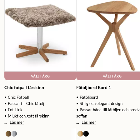
VÄLJ FÄRG
VÄLJ FÄRG
Chic fotpall fårskinn
Fåtöljbord Bord 1
• Chic Fotpall
• Fåtöljbord
• Passar till Chic fåtölj
• Stilig och elegant design
• Fot i trä
• Passar både till fåtöljen och bredv
• Mjukt och gott fårskinn
soffan
...
Läs mer
...
Läs mer