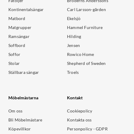
Fåtöljer
Bröderns Anderssons
Kontinentalsängar
Carl Larsson-gården
Matbord
Ekelsjö
Matgrupper
Hammel Furniture
Ramsängar
Hilding
Soffbord
Jensen
Soffor
Rowico Home
Stolar
Shepherd of Sweden
Ställbara sängar
Troels
Möbelmästarna
Kontakt
Om oss
Cookiepolicy
Bli Möbelmästare
Kontakta oss
Köpevillkor
Personpolicy - GDPR