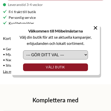
Leveranstid 3-4 veckor
Fri frakt till butik
Personlig service
Kvalitetsmöbler
×
Välkommen till Möbelmästarna
Välj din butik för att se aktuella kampanjer,
Kort produktbeskrivning
erbjudanden och lokalt sortiment.
• Genomtänkt komfort
• Mjukt formade detaljer i oljad ek
• Nackkudde i läder
• Sits klädd i nougatfärgat, eller grått fårskinn
VÄLJ BUTIK
Läs mer
Komplettera med