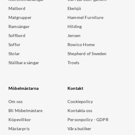
Matbord
Ekelsjö
Matgrupper
Hammel Furniture
Ramsängar
Hilding
Soffbord
Jensen
Soffor
Rowico Home
Stolar
Shepherd of Sweden
Ställbara sängar
Troels
Möbelmästarna
Kontakt
Om oss
Cookiepolicy
Bli Möbelmästare
Kontakta oss
Köpevillkor
Personpolicy - GDPR
Mästarpris
Våra butiker