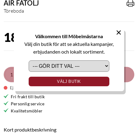
AIR FÅTÖLJ
Töreboda
×
18 700,00 kr
Välkommen till Möbelmästarna
Välj din butik för att se aktuella kampanjer,
erbjudanden och lokalt sortiment.
LÄGG I VARUKORGEN
VÄLJ BUTIK
Ej i lager
Fri frakt till butik
Personlig service
Kvalitetsmöbler
Kort produktbeskrivning