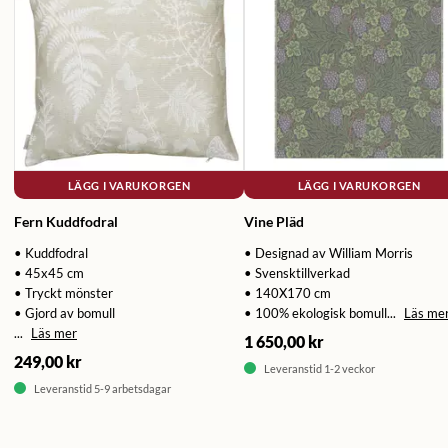
LÄGG I VARUKORGEN
LÄGG I VARUKORGEN
Fern Kuddfodral
Vine Pläd
• Kuddfodral
• Designad av William Morris
• 45x45 cm
• Svensktillverkad
• Tryckt mönster
• 140X170 cm
• Gjord av bomull
• 100% ekologisk bomull...
Läs me
...
Läs mer
1 650,00 kr
249,00 kr
Leveranstid 1-2 veckor
Leveranstid 5-9 arbetsdagar