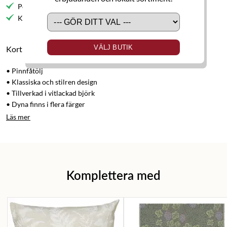
Personlig service
Kvalitetsmöbler
VÄLJ BUTIK
Kort produktbeskrivning
• Pinnfåtölj
• Klassiska och stilren design
• Tillverkad i vitlackad björk
• Dyna finns i flera färger
Läs mer
Komplettera med