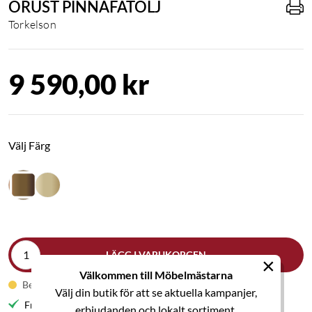
ORUST PINNAFÅTÖLJ
Torkelson
9 590,00 kr
Välj Färg
LÄGG I VARUKORGEN
×
Välkommen till Möbelmästarna
Beställningsvara
Välj din butik för att se aktuella kampanjer,
Fri frakt till butik
erbjudanden och lokalt sortiment.