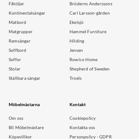
Fåtöljer
Bröderns Anderssons
Kontinentalsängar
Carl Larsson-gården
Matbord
Ekelsjö
Matgrupper
Hammel Furniture
Ramsängar
Hilding
Soffbord
Jensen
Soffor
Rowico Home
Stolar
Shepherd of Sweden
Ställbara sängar
Troels
Möbelmästarna
Kontakt
Om oss
Cookiepolicy
Bli Möbelmästare
Kontakta oss
Köpevillkor
Personpolicy - GDPR