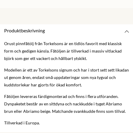
Produktbeskrivning
Orust pinnfåtölj från Torkelsons är en tidlös favorit med klassisk
form och gedigen känsla. Fåtöljen är tillverkad i massiv vitlackad
björk som ger ett vackert och hållbart ytskikt.
Modellen är ett av Torkelsons signum och har i stort sett sett likadan
ut genom åren, endast små uppdateringar som nya tygval och
kuddstorlekar har gjorts för ökad komfort.
Fåtöljen levereras färdigmonterad och finns i flera utföranden.
Dynpaketet består av en sittdyna och nackkudde i tyget Abriamo
brun eller Abriamo beige. Matchande svankkudde finns som tillval.
Tillverkad i Europa.