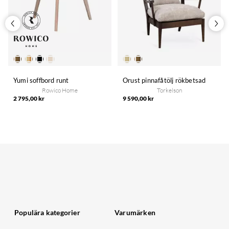
Yumi soffbord runt
Orust pinnafåtölj rökbetsad
Rowico Home
Torkelson
2 795,00 kr
9 590,00 kr
Populära kategorier
Varumärken