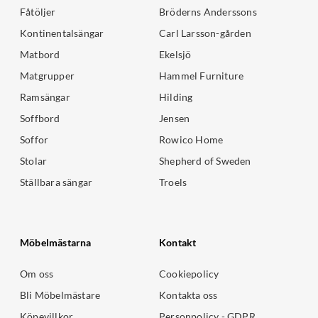
Fåtöljer
Bröderns Anderssons
Kontinentalsängar
Carl Larsson-gården
Matbord
Ekelsjö
Matgrupper
Hammel Furniture
Ramsängar
Hilding
Soffbord
Jensen
Soffor
Rowico Home
Stolar
Shepherd of Sweden
Ställbara sängar
Troels
Möbelmästarna
Kontakt
Om oss
Cookiepolicy
Bli Möbelmästare
Kontakta oss
Köpevillkor
Personpolicy - GDPR