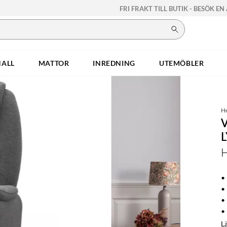
FRI FRAKT TILL BUTIK - BESÖK EN
HALL
MATTOR
INREDNING
UTEMÖBLER
H
• 
•
•
•
L