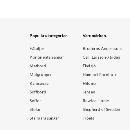
Populära kategorier
Varumärken
Fåtöljer
Bröderns Anderssons
Kontinentalsängar
Carl Larsson-gården
Matbord
Ekelsjö
Matgrupper
Hammel Furniture
Ramsängar
Hilding
Soffbord
Jensen
Soffor
Rowico Home
Stolar
Shepherd of Sweden
Ställbara sängar
Troels