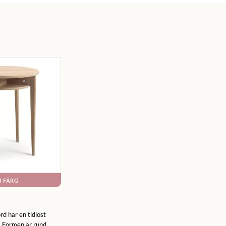
J FÄRG
ord har en tidlöst
. Formen är rund,