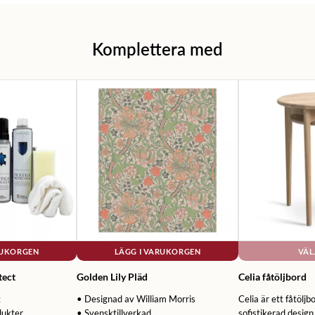
Komplettera med
RUKORGEN
LÄGG I VARUKORGEN
VÄL
tect
Golden Lily Pläd
Celia fåtöljbord
t
• Designad av William Morris
Celia är ett fåtöljb
dukter
• Svensktillverkad
sofistikerad design