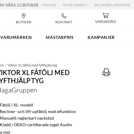
 AV VÅRA 23 BUTIKER
OM OSS
NYHETSBREV
BLI MÖBELMÄSTARE
BUTIKER
KONTAKT
VARUKORG
VARUMÄRKEN
MÄSTARPRIS
KAMPANJER
em
Viktor XL fåtölj med lyfthjälp tyg
VIKTOR XL FÅTÖLJ MED
LYFTHJÄLP TYG
HagaGruppen
Fåtölj i XL- modell
 Recliner- och lift-upfåtölj med elfunktion
 Manuellt reglerbart nackstöd
 Klädd i OEKO-certifierade tyget Austin
äs mer