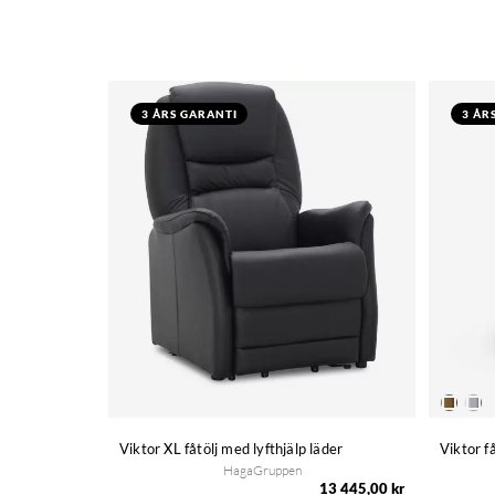
3 ÅRS GARANTI
3 ÅR
Viktor XL fåtölj med lyfthjälp läder
Viktor f
HagaGruppen
13 445,00 kr