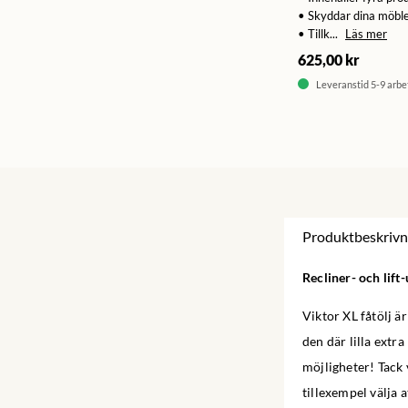
• Skyddar dina möbler
• Tillk...
Läs mer
625,00 kr
Leveranstid 5-9 arb
Produktbeskrivn
Recliner- och lift
Viktor XL fåtölj ä
den där lilla extra
möjligheter! Tack
tillexempel välja 