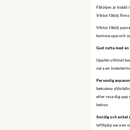
Fåtöljen är klädd 
Viktor fåtölj finn
Viktor fåtölj pass
komma upp och ur f
God nytta med en f
Upplev ultimat komf
vara en investering
Personlig anpassn
bekväma sittställni
eller resa dig upp
behov.
Smidig och enkel r
lyfthjälp vara en 