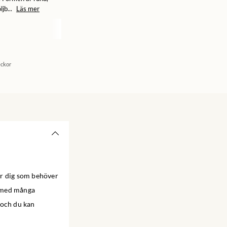
jb...
Läs mer
eckor
för dig som behöver
lj med många
 och du kan