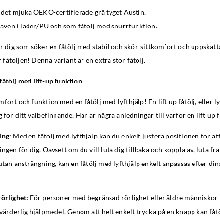
i det mjuka OEKO-certifierade grå tyget Austin.
s även i läder/PU och som fåtölj med snurrfunktion.
ar dig som söker en fåtölj med stabil och skön sittkomfort och uppskattar
åtöljen! Denna variant är en extra stor fåtölj.
åtölj med lift-up funktion
ort och funktion med en fåtölj med lyfthjälp! En lift up fåtölj, eller ly
 för ditt välbefinnande. Här är några anledningar till varför en lift up få
ing:
Med en fåtölj med lyfthjälp kan du enkelt justera positionen för at
ngen för dig. Oavsett om du vill luta dig tillbaka och koppla av, luta fra
 utan ansträngning, kan en fåtölj med lyfthjälp enkelt anpassas efter din
örlighet:
För personer med begränsad rörlighet eller äldre människor 
ovärderlig hjälpmedel. Genom att helt enkelt trycka på en knapp kan fåtö