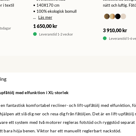
 i textil
• 140X170 cm
nätt och luftig. Fåtöl
• 100% ekologisk bomull
...
Läs mer
1 650,00 kr
etsdagar
3 910,00 kr
Leveranstid 1-2 veckor
Leveranstid 5-6 v
ing
-upfåtölj med elfunktion i XL-storlek
r en fantastisk komfortabel recliner- och lift-upfåtölj med elfunktion, 
 hjälpen att slå dig ner och resa dig från fåtöljen. Det är en lift-upfåtö
 vare ett system med två motorer regleras fotstöd och ryggstöd separat
att bara höja benen. Viktor har ett manuellt reglerbart nackstöd.