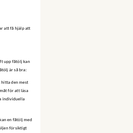
 att få hjälp att
ft upp fåtölj kan
tölj är så bra:
t hitta den mest
måt för att läsa
a individuella
kan en fåtölj med
ljen försiktigt