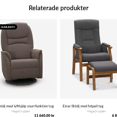
Relaterade produkter
S GARANTI
åtölj med lyfthjälp snurrfunktion tyg
Einar fåtölj med fotpall tyg
HagaGruppen
HagaGruppen
11 660,00 kr
6 8