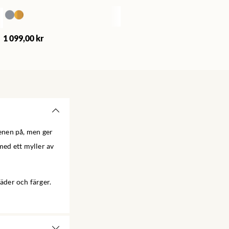
1 099,00 kr
 benen på, men ger
med ett myller av
läder och färger.