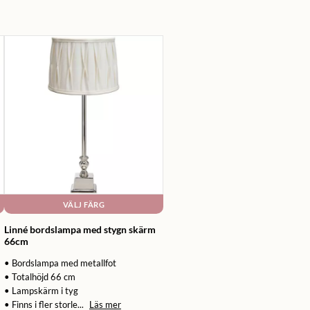
VÄLJ FÄRG
Linné bordslampa med stygn skärm
66cm
• Bordslampa med metallfot
• Totalhöjd 66 cm
• Lampskärm i tyg
• Finns i fler storle...
Läs mer