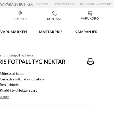
 AV VÅRA 23 BUTIKER
OM OSS
NYHETSBREV
BLI MÖBELMÄSTARE
BUTIKER
KONTAKT
VARUKORG
VARUMÄRKEN
MÄSTARPRIS
KAMPANJER
em
Iris fotpall tyg Nektar
RIS FOTPALL TYG NEKTAR
 Mönstrad fotpall
Ger extra sittplats vid behov
 Ben i ekbets
 Klädd i tyg Nektar svart
äs mer