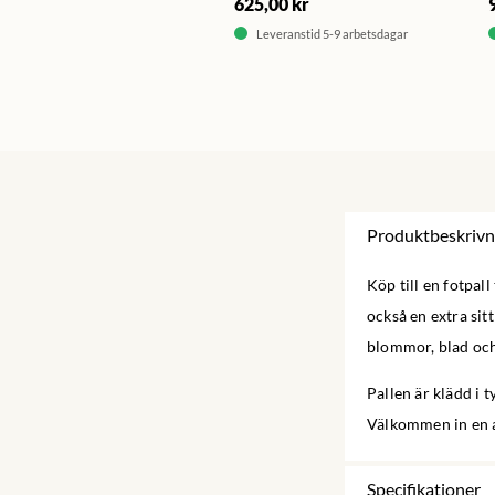
625,00 kr
Leveranstid 5-9 arbetsdagar
Produktbeskrivn
Köp till en fotpall
också en extra sit
blommor, blad och
Pallen är klädd i t
Välkommen in en a
Specifikationer