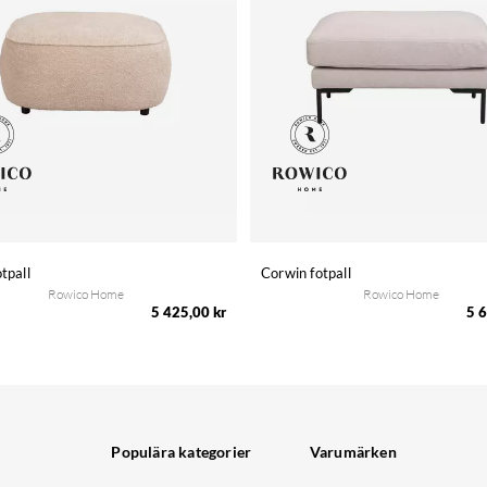
otpall
Corwin fotpall
Rowico Home
Rowico Home
5 425,00 kr
5 6
Populära kategorier
Varumärken