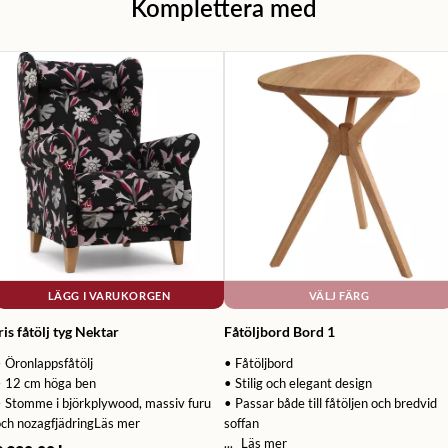
Komplettera med
LÄGG I VARUKORGEN
VÄLJ FÄRG
ris fåtölj tyg Nektar
Fåtöljbord Bord 1
 Öronlappsfåtölj
• Fåtöljbord
• 12 cm höga ben
• Stilig och elegant design
• Stomme i björkplywood, massiv furu
• Passar både till fåtöljen och bredvid
ch nozagfjädring
Läs mer
soffan
...
Läs mer