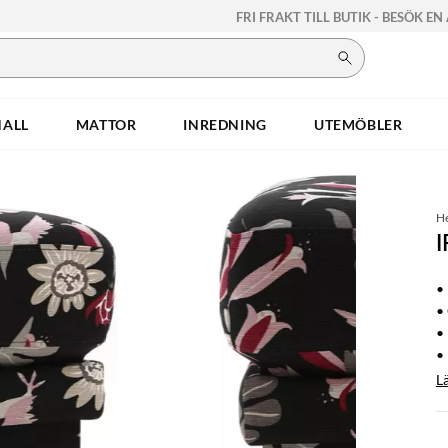
FRI FRAKT TILL BUTIK - BESÖK EN
HALL
MATTOR
INREDNING
UTEMÖBLER
H
I
•
• 
•
•
L