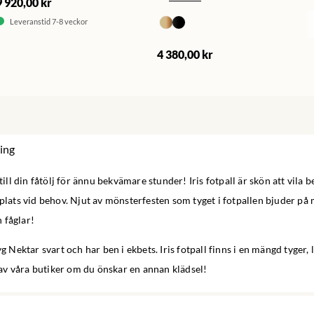
9 920,00 kr
Leveranstid 7-8 veckor
4 380,00 kr
ing
 till din fåtölj för ännu bekvämare stunder! Iris fotpall är skön att vila
tplats vid behov. Njut av mönsterfesten som tyget i fotpallen bjuder på 
 fåglar!
yg Nektar svart och har ben i ekbets. Iris fotpall finns i en mängd tyger, 
v våra butiker om du önskar en annan klädsel!