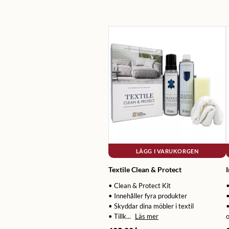
LÄGG I VARUKORGEN
Textile Clean & Protect
I
• Clean & Protect Kit
•
• Innehåller fyra produkter
• Skyddar dina möbler i textil
• Tillk...
Läs mer
o