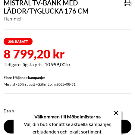
MISTRAL TV-BÄNK MED
LÅDOR/TYGLUCKA 176 CM
Hammel
20
% RABATT
8 799,20 kr
10 999,00 kr
Finns i följande kampanjer
Mistral - 20% rabatt
- Gäller t.o.m
2026-08-31
×
Den här produkten kan du enkelt designa och köpa i ett 3D-verktyg.
Välkommen till Möbelmästarna
Välj din butik för att se aktuella kampanjer,
SOFFKONFIGURATOR (3D)
erbjudanden och lokalt sortiment.