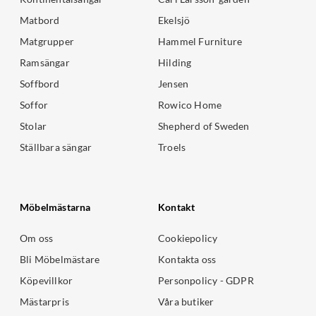
Matbord
Ekelsjö
Matgrupper
Hammel Furniture
Ramsängar
Hilding
Soffbord
Jensen
Soffor
Rowico Home
Stolar
Shepherd of Sweden
Ställbara sängar
Troels
Möbelmästarna
Kontakt
Om oss
Cookiepolicy
Bli Möbelmästare
Kontakta oss
Köpevillkor
Personpolicy - GDPR
Mästarpris
Våra butiker