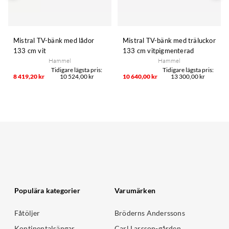
Mistral TV-bänk med lådor
Mistral TV-bänk med träluckor
133 cm vit
133 cm vitpigmenterad
Hammel
Hammel
8 419,20 kr
10 524,00 kr
10 640,00 kr
13 300,00 kr
Populära kategorier
Varumärken
Fåtöljer
Bröderns Anderssons
Kontinentalsängar
Carl Larsson-gården