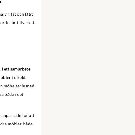
r.
älv ritat och låtit
ordet är tillverkat
 I ett samarbete
öbler i direkt
 en möbelserie med
sa både i det
h anpassade för att
ndra möbler, både