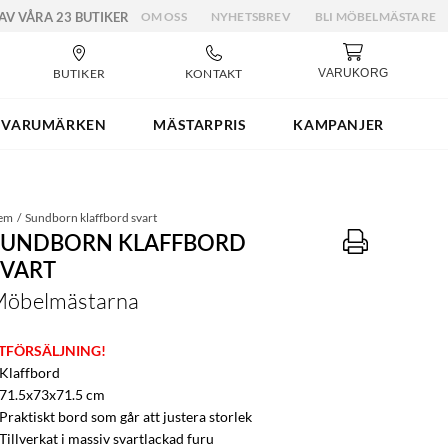
 AV VÅRA 23 BUTIKER
OM OSS
NYHETSBREV
BLI MÖBELMÄSTARE
BUTIKER
KONTAKT
VARUKORG
VARUMÄRKEN
MÄSTARPRIS
KAMPANJER
em
Sundborn klaffbord svart
SUNDBORN KLAFFBORD
SVART
öbelmästarna
TFÖRSÄLJNING!
 Klaffbord
 71.5x73x71.5 cm
Praktiskt bord som går att justera storlek
Tillverkat i massiv svartlackad furu