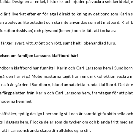
ällda Designen är enkel, historisk och bjuder på vackra snickeridetalje
är tillverkat efter en förlaga i direkt tolkning av det bord som Karin sj
kan upplevas lite ostadigt och ska inte användas som ett matbord. Klaffb
 furu(bordsskivan) och plywood(benen) och är lätt att torka av.
 färger: svart, vitt, grönt och rött, samt helt i obehandlad furu.
elsen om familjen Larssons klaffbord här!
ndborn klaffbord har funnits i Karin och Carl Larssons hem i Sundborn.
gården har vi på Möbelmästarna tagit fram en unik kollektion vackra m
rna från gården i Sundborn, bland annat detta runda klaffbord. Det är
a färgpaletten från Karin och Carl Larssons hem, framtagen för att plat
t moderna hemmet.
äffsäker, tydlig design i personlig stil och är samtidigt funktionella oc
ats i dagens hem. Plocka delar som du tycker om och blanda fritt med a
 att i Larssonsk anda skapa din alldeles egna stil.