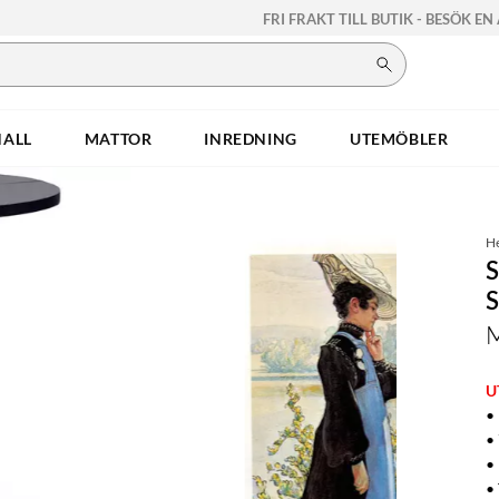
FRI FRAKT TILL BUTIK - BESÖK EN
HALL
MATTOR
INREDNING
UTEMÖBLER
H
M
U
•
•
• 
• 