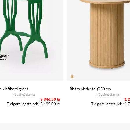
 klaffbord grönt
Bistro piedestal Ø50 cm
Möbelmästarna
Möbelmästarna
3 846,50 kr
1 2
5 495,00 kr
1 7