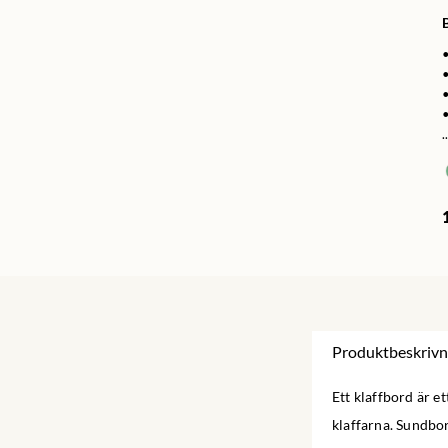
•
•
..
Produktbeskrivn
Ett klaffbord är e
klaffarna. Sundbo