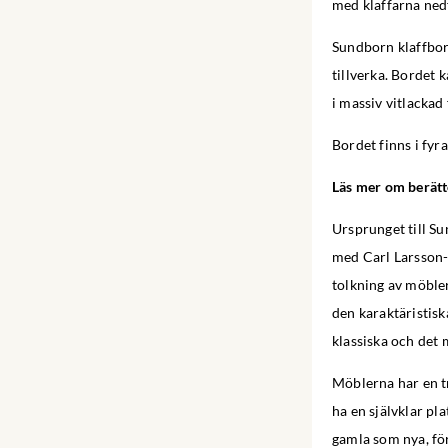
med klaffarna nedf
Sundborn klaffbord 
tillverka. Bordet 
i massiv vitlackad
Bordet finns i fyra
Läs mer om berätt
Ursprunget till Su
med Carl Larsson-
tolkning av möble
den karaktäristisk
klassiska och de
Möblerna har en tr
ha en självklar pl
gamla som nya, för