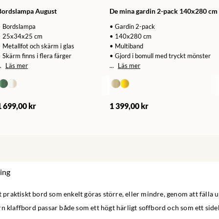
Bordslampa August
De mina gardin 2-pack 140x280 cm
• Bordslampa
• Gardin 2-pack
• 25x34x25 cm
• 140x280 cm
 Metallfot och skärm i glas
• Multiband
 Skärm finns i flera färger
• Gjord i bomull med tryckt mönster
.
Läs mer
...
Läs mer
1 699,00 kr
1 399,00 kr
ing
tt praktiskt bord som enkelt göras större, eller mindre, genom att fälla u
rn klaffbord passar både som ett högt härligt soffbord och som ett sid