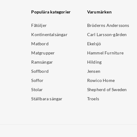
Populära kategorier
Varumärken
Fåtöljer
Bröderns Anderssons
Kontinentalsängar
Carl Larsson-gården
Matbord
Ekelsjö
Matgrupper
Hammel Furniture
Ramsängar
Hilding
Soffbord
Jensen
Soffor
Rowico Home
Stolar
Shepherd of Sweden
Ställbara sängar
Troels