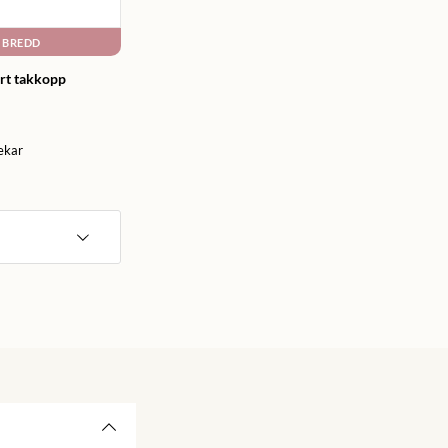
 BREDD
art takkopp
lekar