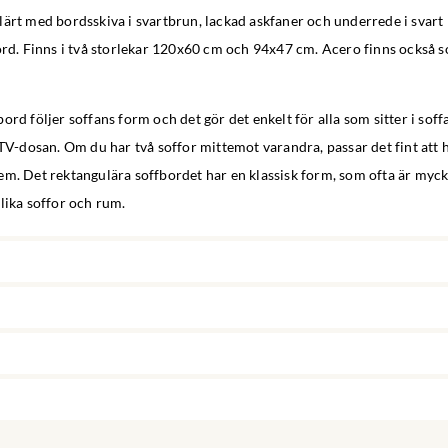
ärt med bordsskiva i svartbrun, lackad askfaner och underrede i svart m
ord. Finns i två storlekar 120x60 cm och 94x47 cm. Acero finns också 
ord följer soffans form och det gör det enkelt för alla som sitter i soff
 TV-dosan. Om du har två soffor mittemot varandra, passar det fint att h
m. Det rektangulära soffbordet har en klassisk form, som ofta är myck
lika soffor och rum.