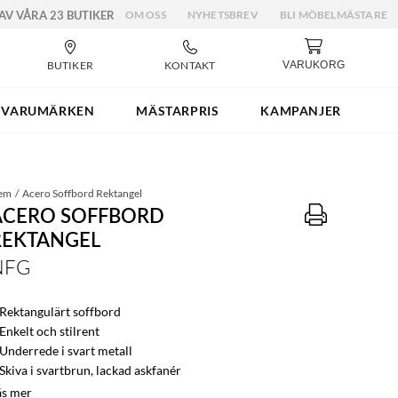
 AV VÅRA 23 BUTIKER
OM OSS
NYHETSBREV
BLI MÖBELMÄSTARE
BUTIKER
KONTAKT
VARUKORG
VARUMÄRKEN
MÄSTARPRIS
KAMPANJER
em
Acero Soffbord Rektangel
ACERO SOFFBORD
REKTANGEL
NFG
 Rektangulärt soffbord
Enkelt och stilrent
 Underrede i svart metall
Skiva i svartbrun, lackad askfanér
äs mer