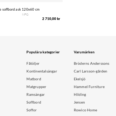
ie soffbord ask 120x60 cm
NFG
2 710,00 kr
Populära kategorier
Varumärken
Fåtöljer
Bröderns Anderssons
Kontinentalsängar
Carl Larsson-gården
Matbord
Ekelsjö
Matgrupper
Hammel Furniture
Ramsängar
Hilding
Soffbord
Jensen
Soffor
Rowico Home