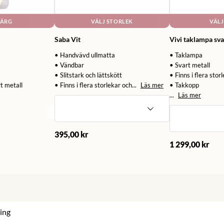
FÄRG
VÄLJ STORLEK
VÄLJ
Saba Vit
Vivi taklampa sv
• Handvävd ullmatta
• Taklampa
• Vändbar
• Svart metall
• Slitstark och lättskött
• Finns i flera stor
rt metall
• Finns i flera storlekar och...
Läs mer
• Takkopp
...
Läs mer
395,00 kr
1 299,00 kr
ing