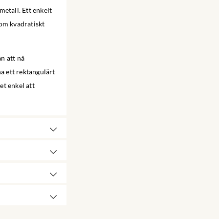
etall. Ett enkelt
som kvadratiskt
an att nå
a ett rektangulärt
et enkel att