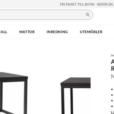
FRI FRAKT TILL BUTIK - BESÖK EN
HALL
MATTOR
INREDNING
UTEMÖBLER
H
•
• 
•
• 
L