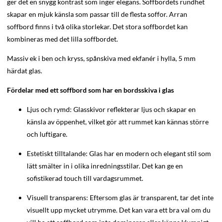
ger det en snygg kontrast som inger elegans. Soffbordets rundhet
skapar en mjuk känsla som passar till de flesta soffor. Arran
soffbord finns i två olika storlekar. Det stora soffbordet kan
kombineras med det lilla soffbordet.
Massiv ek i ben och kryss, spånskiva med ekfanér i hylla, 5 mm
härdat glas.
Fördelar med ett soffbord som har en bordsskiva i glas
Ljus och rymd: Glasskivor reflekterar ljus och skapar en
känsla av öppenhet, vilket gör att rummet kan kännas större
och luftigare.
Estetiskt tilltalande: Glas har en modern och elegant stil som
lätt smälter in i olika inredningsstilar. Det kan ge en
sofistikerad touch till vardagsrummet.
Visuell transparens: Eftersom glas är transparent, tar det inte
visuellt upp mycket utrymme. Det kan vara ett bra val om du