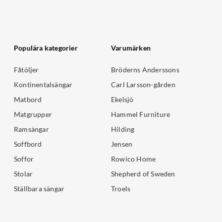
Populära kategorier
Varumärken
Fåtöljer
Bröderns Anderssons
Kontinentalsängar
Carl Larsson-gården
Matbord
Ekelsjö
Matgrupper
Hammel Furniture
Ramsängar
Hilding
Soffbord
Jensen
Soffor
Rowico Home
Stolar
Shepherd of Sweden
Ställbara sängar
Troels