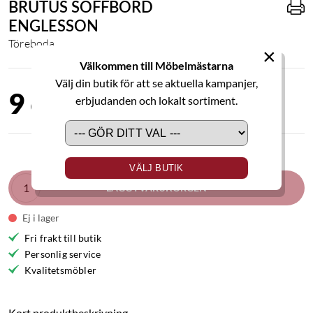
BRUTUS SOFFBORD
ENGLESSON
Töreboda
×
Välkommen till Möbelmästarna
Välj din butik för att se aktuella kampanjer,
9 600,00 kr
erbjudanden och lokalt sortiment.
VÄLJ BUTIK
LÄGG I VARUKORGEN
Ej i lager
Fri frakt till butik
Personlig service
Kvalitetsmöbler
Kort produktbeskrivning