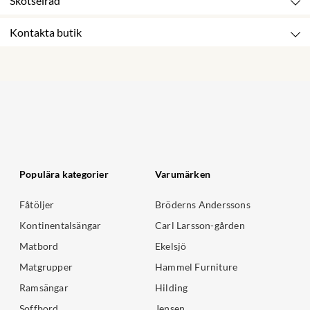
Skötselråd
Kontakta butik
Populära kategorier
Varumärken
Fåtöljer
Bröderns Anderssons
Kontinentalsängar
Carl Larsson-gården
Matbord
Ekelsjö
Matgrupper
Hammel Furniture
Ramsängar
Hilding
Soffbord
Jensen