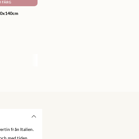
J FÄRG
240x140cm
rtin från Italien.
 och med tiden