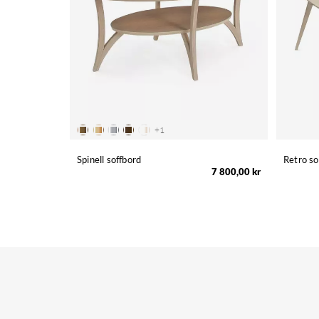
+
1
Spinell soffbord
Retro s
7 800,00 kr