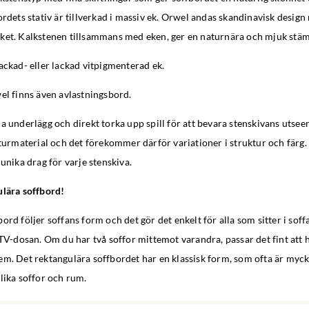
ordets stativ är tillverkad i massiv ek. Orwel andas skandinavisk desig
ket. Kalkstenen tillsammans med eken, ger en naturnära och mjuk stä
ackad- eller lackad vitpigmenterad ek.
wel finns även avlastningsbord.
a underlägg och direkt torka upp spill för att bevara stenskivans utsee
aturmaterial och det förekommer därför variationer i struktur och färg.
 unika drag för varje stenskiva.
ulära soffbord!
ord följer soffans form och det gör det enkelt för alla som sitter i soff
 TV-dosan. Om du har två soffor mittemot varandra, passar det fint att h
m. Det rektangulära soffbordet har en klassisk form, som ofta är myck
lika soffor och rum.