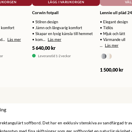
RUKORGEN
LÄGG I VARUKORGEN
VÄL
Corwin fotpall
Lennie ull pläd 
• Stilren design
• Elegant design
g komfort
• Jämn och långvarig komfort
• Tidlös
• Skapar en lyxig känsla till hemmet
• Mjuk och lätt
d...
Läs mer
• kom...
Läs mer
• Värmande ull
...
Läs mer
5 640,00 kr
or
Leveranstid 1-2 veckor
1 500,00 kr
ing
 rektangulärt soffbord. Det har en exklusiv stenskiva av sandfärgad trave
lkstenstyp med fina skiftningar som ger soffbordet en naturlig skönhet