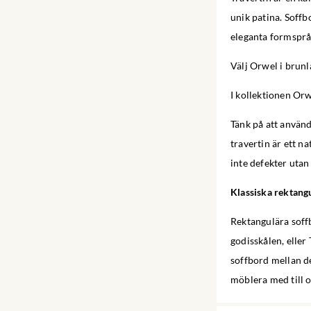
unik patina. Soffb
eleganta formsprå
Välj Orwel i brunl
I kollektionen Or
Tänk på att använd
travertin är ett n
inte defekter utan
Klassiska rektang
Rektangulära soffb
godisskålen, eller
soffbord mellan de
möblera med till o