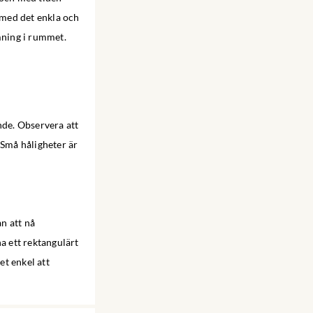
n med det enkla och
mning i rummet.
nde. Observera att
 Små håligheter är
an att nå
a ett rektangulärt
et enkel att