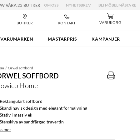
 AV VÅRA 23 BUTIKER
OM OSS
NYHETSBREV
BLI MÖBELMÄSTARE
BUTIKER
KONTAKT
VARUKORG
VARUMÄRKEN
MÄSTARPRIS
KAMPANJER
em
Orwel soffbord
ORWEL SOFFBORD
Rowico Home
 Rektangulärt soffbord
 Skandinavisk design med elegant formgivning
Stativ i massiv ek
 Stenskiva av sandfärgad travertin
äs mer