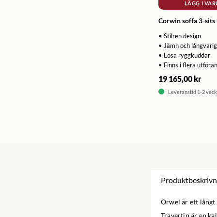
LÄGG I VA
Corwin soffa 3-sits
• Stilren design
• Jämn och långvari
• Lösa ryggkuddar
• Finns i flera utföran
19 165,00 kr
Leveranstid 1-2 veck
Produktbeskrivn
Orwel är ett långt
Travertin är en ka