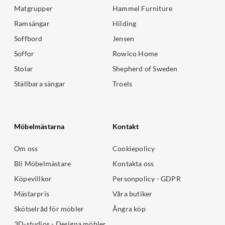
Matgrupper
Hammel Furniture
Ramsängar
Hilding
Soffbord
Jensen
Soffor
Rowico Home
Stolar
Shepherd of Sweden
Ställbara sängar
Troels
Möbelmästarna
Kontakt
Om oss
Cookiepolicy
Bli Möbelmästare
Kontakta oss
Köpevillkor
Personpolicy - GDPR
Mästarpris
Våra butiker
Skötselråd för möbler
Ångra köp
3D-studios - Designa möbler