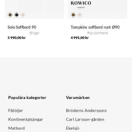
Solo Soffbord 90
Tompkins soffbord runt Ø90
Birger
Rowico Home
5 990,00 kr
4 995,00 kr
Populära kategorier
Varumärken
Fåtöljer
Bröderns Anderssons
Kontinentalsängar
Carl Larsson-gården
Matbord
Ekelsjö