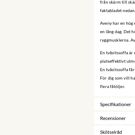
från skärm till sk
faktabladet nedan
Aveny har en hög r
en lång dag. Det h
ryggmusklerna. Ave
En tvåsitssoffa är
platseffektivt utm
En tvåsitssoffa får
För dig som vill ha
flera fåtöljer.
Specifikationer
Recensioner
Skötselråd