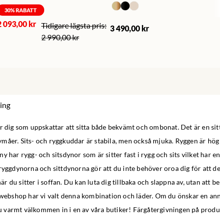
30
% RABATT
2 093,00 kr
3 490,00 kr
2 990,00 kr
ing
r dig som uppskattar att sitta både bekvämt och ombonat. Det är en sit
måer. Sits- och ryggkuddar är stabila, men också mjuka. Ryggen är hög 
y har rygg- och sitsdynor som är sitter fast i rygg och sits vilket har e
ryggdynorna och sittdynorna gör att du inte behöver oroa dig för att de
 när du sitter i soffan. Du kan luta dig tillbaka och slappna av, utan att
r webshop har vi valt denna kombination och läder. Om du önskar en a
 du varmt välkommen in i en av våra butiker! Färgåtergivningen på produ