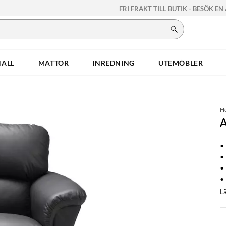
FRI FRAKT TILL BUTIK - BESÖK EN
HALL
MATTOR
INREDNING
UTEMÖBLER
H
A
• 
•
•
• 
L