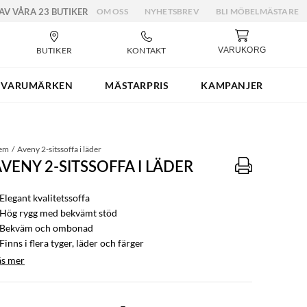
 AV VÅRA 23 BUTIKER
OM OSS
NYHETSBREV
BLI MÖBELMÄSTARE
BUTIKER
KONTAKT
VARUKORG
VARUMÄRKEN
MÄSTARPRIS
KAMPANJER
em
Aveny 2-sitssoffa i läder
VENY 2-SITSSOFFA I LÄDER
Elegant kvalitetssoffa
 Hög rygg med bekvämt stöd
 Bekväm och ombonad
Finns i flera tyger, läder och färger
äs mer