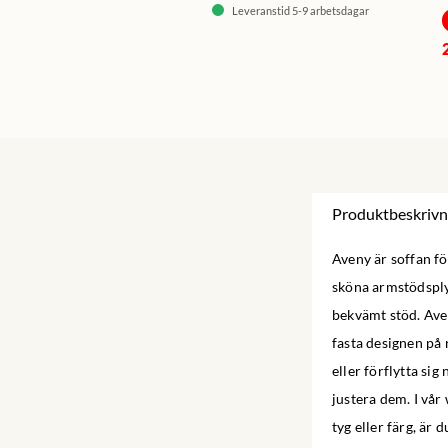
Leveranstid 5-9 arbetsdagar
Produktbeskrivn
Aveny är soffan fö
sköna armstödsply
bekvämt stöd. Aven
fasta designen på 
eller förflytta sig
justera dem. I vå
tyg eller färg, är