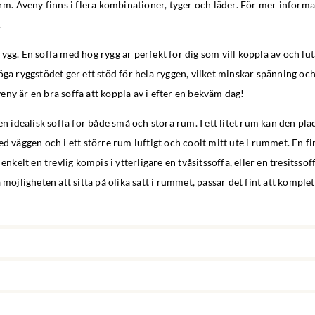
ärm. Aveny finns i flera kombinationer, tyger och läder. För mer informa
.
ygg. En soffa med hög rygg är perfekt för dig som vill koppla av och luta
öga ryggstödet ger ett stöd för hela ryggen, vilket minskar spänning och 
ny är en bra soffa att koppla av i efter en bekväm dag!
 en idealisk soffa för både små och stora rum. I ett litet rum kan den pla
ed väggen och i ett större rum luftigt och coolt mitt ute i rummet. En f
 enkelt en trevlig kompis i ytterligare en tvåsitssoffa, eller en tresitsso
 möjligheten att sitta på olika sätt i rummet, passar det fint att komple