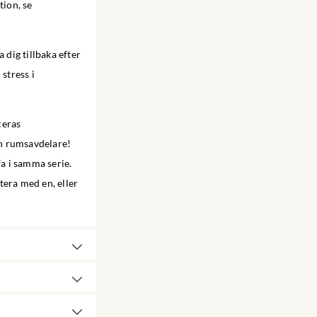
tion, se
 dig tillbaka efter
stress i
ceras
in rumsavdelare!
ffa i samma serie.
ttera med en, eller