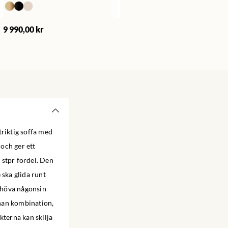
9 990,00 kr
triktig soffa med
och ger ett
n stpr fördel. Den
 ska glida runt
 behöva någonsin
nnan kombination,
kterna kan skilja