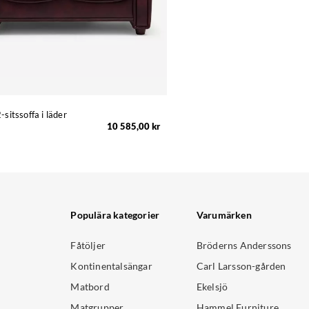
-sitssoffa i läder
10 585,00 kr
Populära kategorier
Varumärken
Fåtöljer
Bröderns Anderssons
Kontinentalsängar
Carl Larsson-gården
Matbord
Ekelsjö
Matgrupper
Hammel Furniture