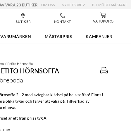
 AV VÅRA 23 BUTIKER
OM OSS
NYHETSBREV
BLI MÖBELMÄSTARE
BUTIKER
KONTAKT
VARUKORG
VARUMÄRKEN
MÄSTARPRIS
KAMPANJER
em
Petito Hörnsoffa
PETITO HÖRNSOFFA
öreboda
örnsoffa 2H2 med avtagbar klädsel på hela soffan! Finns i
era olika tyger och färger att välja på. Tillverkad av
urninova.
iset är ett från pris i tyg A
äs mer