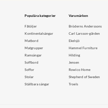
Populära kategorier
Varumärken
Fåtöljer
Bröderns Anderssons
Kontinentalsängar
Carl Larsson-gården
Matbord
Ekelsjö
Matgrupper
Hammel Furniture
Ramsängar
Hilding
Soffbord
Jensen
Soffor
Rowico Home
Stolar
Shepherd of Sweden
Ställbara sängar
Troels