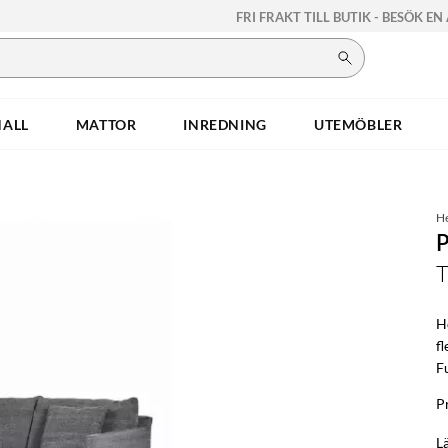
FRI FRAKT TILL BUTIK - BESÖK EN
HALL
MATTOR
INREDNING
UTEMÖBLER
H
T
H
fl
F
Pr
L