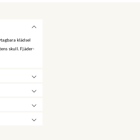
vtagbara klädsel
ens skull. Fjäder-